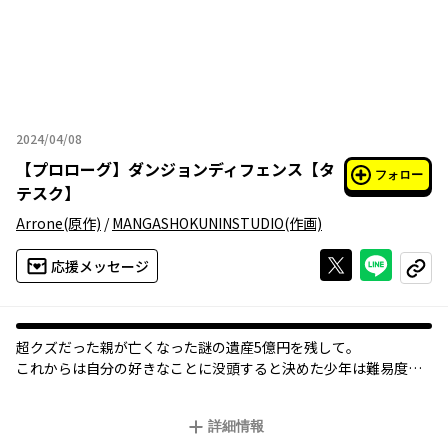
2024/04/08
2024年04月08日
【
プロローグ
】
ダンジョンディフェンス【タ
フォロー
テスク】
Arrone
(原作)
/
MANGASHOKUNINSTUDIO
(作画)
Xで投稿する
ライン
応援メッセージ
コピー
超クズだった親が亡くなった――謎の遺産5億円を残して。
これからは自分の好きなことに没頭すると決めた少年は難易度最
凶のオンラインゲーム「ダンジョンアタック」にどっぷりハマり
全魔王討伐の実績を最初に解除する。だが、クリア後に現れた謎
詳細情報
のアンケートに答えると、ゲームの世界へ強制的に送り込まれ――な