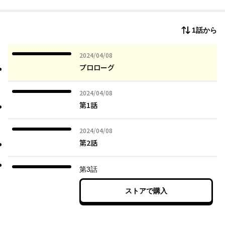
んとゲーム世界の序列71位、最底辺＆最弱魔王「ダンタリアン」
に転生してしまった！
最強の魔王を撃退した攻略の記憶と、雄弁スキルだけを信じ、こ
1話から
の過酷すぎる世界で生き残るためにもがきつづける逆転＆復讐の
ストーリー!!
2024年04月08日
2024/04/08
プロローグ
2024年04月08日
2024/04/08
第1話
2024年04月08日
2024/04/08
第2話
第3話
ストアで購入