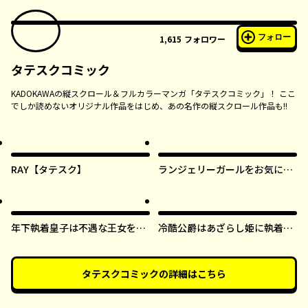
フォロー
1,615
フォロワー
タテスクコミック
KADOKAWAの縦スクロール＆フルカラーマンガ「タテスクコミック」！ ここ
でしか読めないオリジナル作品をはじめ、あの名作の縦スクロール作品も!!
RAY【タテスク】
ランジェリーガールをお気に召
すまま【タテスク】
年下執着皇子は不遇な王女を愛
冷酷公爵はあざらし姫に執着中
しすぎてる【タテスク】
【タテスク】
タテスクコミック
の詳細はこちら