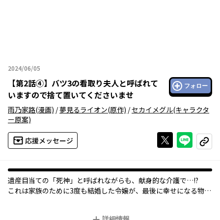
2024/06/05
2024年06月05日
【
第2話④
】
バツ3の看取り夫人と呼ばれて
フォロー
いますので捨て置いてくださいませ
雨乃家路
(漫画)
/
夢見るライオン
(原作)
/
セカイメグル
(キャラクタ
ー原案)
Xで投稿する
ライン
応援メッセージ
コピー
遺産目当ての「死神」と呼ばれながらも、献身的な介護で…!?
これは家族のために3度も結婚した令嬢が、最後に幸せになる物
語。
詳細情報