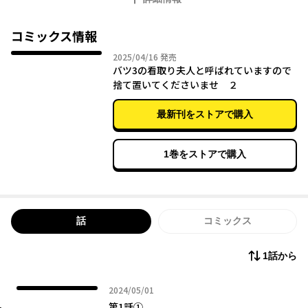
コミックス情報
2025年04月16日
2025/04/16
発売
バツ3の看取り夫人と呼ばれていますので
捨て置いてくださいませ ２
最新刊をストアで購入
1巻をストアで購入
話
コミックス
1話から
2024年05月01日
2024/05/01
第1話①