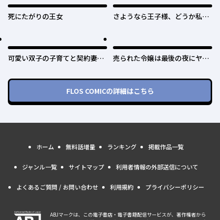
死にたがりの王女
さようなら王子様、どうか私の
ことは忘れてください
可愛い双子の子育てと契約妻は
売られた令嬢は最後の夜にヤリ
今日で終了予定です
逃げしました〜平和に子育てし
ていると、迎えに来たのは激重
王子様でした〜
FLOS COMIC
の詳細はこちら
ホーム
無料話増量
ランキング
掲載作品一覧
ジャンル一覧
サイトマップ
利用者情報の外部送信について
よくあるご質問 / お問い合わせ
利用規約
プライバシーポリシー
ABJマークは、この電子書店・電子書籍配信サービスが、著作権者から