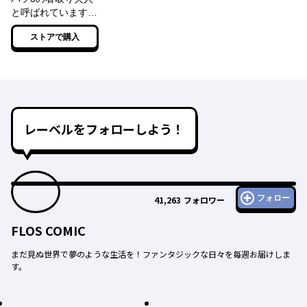
と呼ばれていますの
で捨て置いてくださ
ストアで購入
いませ【電子特典付
き】
レーベルをフォローしよう！
フォロー
41,263
フォロワー
FLOS COMIC
まだ見ぬ世界で夢のような生活を！ファンタジックな日々を毎週お届けしま
す。