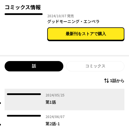
コミックス情報
だらしがない先輩＆きまじめ後輩、正反対な２人に降りかかるイ
2024年10月07日
2024/10/07
発売
カれたS(uquid) F(iction)！
グッドモーニング・エンペラ
最新刊をストアで購入
話
コミックス
1話から
2024年05月25日
2024/05/25
第1話
2024年06月07日
2024/06/07
第2話-1