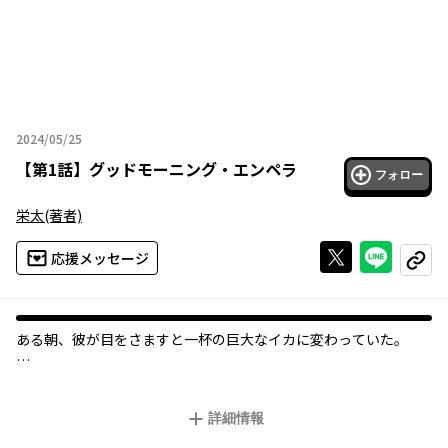
2024/05/25
2024年05月25日
【
第1話
】
グッドモーニング・エンペラ
フォロー
栄太
(著者)
Xで投稿する
ライン
応援メッセージ
コピー
オリジナル
ある朝、彼が目をさますと一杯の巨大なイカに変わっていた――。
根も葉もない噂でちょっとした有名人の先輩と、人助けが信条な
お人好しの後輩・望（のぞむ）。
詳細情報
ある日のバイト帰り、先輩の家に寄って一夜を明かした望が目を
さますと、そこには超～～～～～～巨大なイカが！？！？