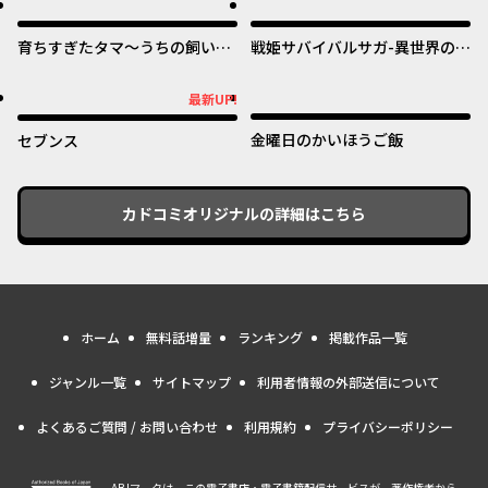
オリジナル
オリジナル
育ちすぎたタマ～うちの飼い猫
戦姫サバイバルサガ-異世界の運
が世界最強になりました！？～
命をかけた無人島フジュン異性
交遊-
オリジナル
オリジナル
最新UP!
最新UP!
金曜日のかいほうご飯
セブンス
カドコミオリジナル
の詳細はこちら
ホーム
無料話増量
ランキング
掲載作品一覧
ジャンル一覧
サイトマップ
利用者情報の外部送信について
よくあるご質問 / お問い合わせ
利用規約
プライバシーポリシー
ABJマークは、この電子書店・電子書籍配信サービスが、著作権者から