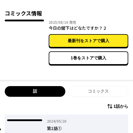
しかも次々に現れた人格の皆がアルマに恋心を抱くようになり!?
コミックス情報
2025年08月16日
2025/08/16
発売
今日の閣下はどなたですか？２
最新刊をストアで購入
1巻をストアで購入
話
コミックス
1話から
2024年05月20日
2024/05/20
第1話①