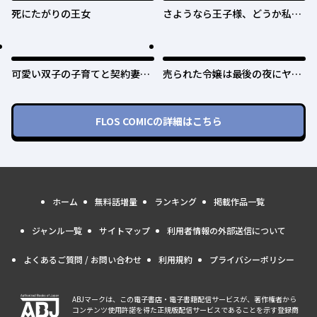
死にたがりの王女
さようなら王子様、どうか私の
ことは忘れてください
可愛い双子の子育てと契約妻は
売られた令嬢は最後の夜にヤリ
今日で終了予定です
逃げしました〜平和に子育てし
ていると、迎えに来たのは激重
王子様でした〜
FLOS COMIC
の詳細はこちら
ホーム
無料話増量
ランキング
掲載作品一覧
ジャンル一覧
サイトマップ
利用者情報の外部送信について
よくあるご質問 / お問い合わせ
利用規約
プライバシーポリシー
ABJマークは、この電子書店・電子書籍配信サービスが、著作権者から
コンテンツ使用許諾を得た正規版配信サービスであることを示す登録商