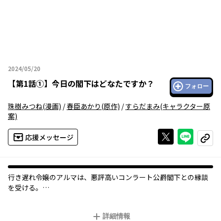
2024/05/20
2024年05月20日
【
第1話①
】
今日の閣下はどなたですか？
フォロー
珠樹みつね
(漫画)
/
春臣あかり
(原作)
/
すらだまみ
(キャラクター原
案)
Xで投稿する
ライン
応援メッセージ
コピー
行き遅れ令嬢のアルマは、悪評高いコンラート公爵閣下との縁談
を受ける。
だが評判とは違い、ただ不器用な人なのだ、と気付いたアルマ
は、彼と本当の意味で夫婦になれる――そう思った矢先。
詳細情報
魔法によって彼の感情が人格を持ってしまった！