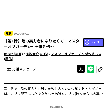
連載
2024/05/28
2024年05月28日
【
第1話
】
陰の実力者になりたくて！マスタ
フォロー
ーオブガーデン～七陰列伝～
kanco
(漫画)
/
逢沢大介
(原作)
/
マスターオブガーデン製作委員会
(原作)
Xで投稿する
ライン
応援メッセージ
コピー
異世界で「陰の実力者」設定を楽しんでいた少年シド・カゲノー
は、ノリで配下にした少女たち＝七陰とノリで(彼女たちは大真面
目で)正義のミカタをしたりして、そしたら世界の闇も消える(かも
しれない)、そんな七陰(＆主人公)最強×圧倒的中二病×勘違いシ
詳細情報