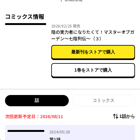
リアスコメディ!?開幕!?
コミックス情報
2026年02月25日
2026/02/25
発売
陰の実力者になりたくて！マスターオブガ
ーデン～七陰列伝～（３）
最新刊をストアで購入
1巻をストアで購入
話
コミックス
次回更新予定日：2026/08/11
1話から
2024年05月28日
2024/05/28
第1話