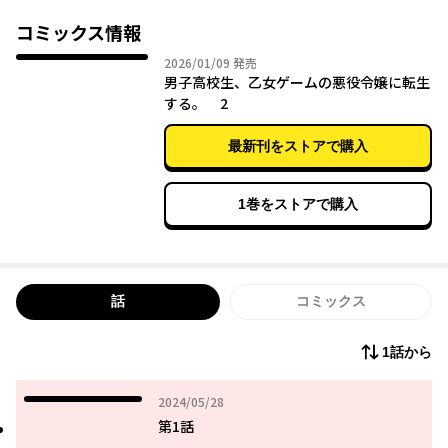
このままだと待つ未来は、断罪・死刑・国外追放……。
それだけはなんとしても阻止したい。
コミックス情報
悩んだ俺はひとつの光を見出す。
2026年01月09日
2026/01/09
発売
正ヒロインのティアラと俺が結ばれて百合ルートになれば、バッ
男子高校生、乙女ゲームの悪役令嬢に転生
ドエンドを回避できるんじゃないか…!?
する。 2
しかし、そんな俺の前に立ちはだかるのは
最新刊をストアで購入
見目麗しい数々のイケメンたちで――!?
1巻をストアで購入
話
コミックス
1話から
2024年05月28日
2024/05/28
第1話