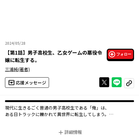
2024/05/28
2024年05月28日
【
第1話
】
男子高校生、乙女ゲームの悪役令
フォロー
嬢に転生する。
三浦純
(著者)
Xで投稿する
ライン
応援メッセージ
コピー
現代に生きるごく普通の男子高校生である「俺」は、
ある日トラックに轢かれて異世界に転生してしまう。
しかし、転生した先はなんと
乙女ゲームの「悪役令嬢」エレナ・エヴァンだった――！
詳細情報