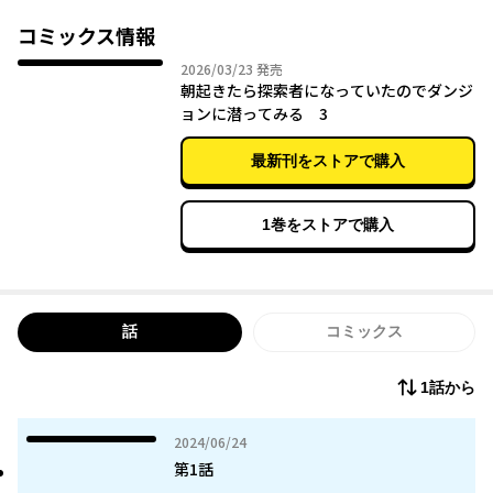
たと気付く。近場のダンジョンで試行錯誤をしながら少しずつ力
を得ていくなか、女性探索者の風音に出会ったことから彼のダン
コミックス情報
ジョン生活に変化が訪れて――。
2026年03月23日
2026/03/23
発売
朝起きたら探索者になっていたのでダンジ
ョンに潜ってみる 3
最新刊をストアで購入
1巻をストアで購入
話
コミックス
1話から
2024年06月24日
2024/06/24
第1話