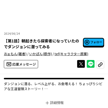
2024/06/24
2024年06月24日
【
第1話
】
朝起きたら探索者になっていたの
フォロー
でダンジョンに潜ってみる
おぉもん
(著者)
/
いかぽん
(原作)
/
tef
(キャラクター原案)
Xで投稿する
ライン
応援メッセージ
コピー
ダンジョンに潜る、レベル上がる、お金増える！ ちょっぴりシビ
アな王道冒険ストーリー！
世界に突如としてダンジョンが現れてからおよそ30年。高卒のフ
詳細情報
リーター・大地はある朝、自分が特異能力者の「探索者」になっ