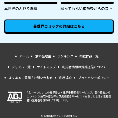
を変えた～
異世界のんびり農家
願ってもない追放後からのスロ
ーライフ？ 〜引退したはずが成
り行きで美少女ギャルの師匠に
なったらなぜかめちゃくちゃ懐
異世界コミック
の詳細はこちら
かれた〜
ホーム
無料話増量
ランキング
掲載作品一覧
ジャンル一覧
サイトマップ
利用者情報の外部送信について
よくあるご質問 / お問い合わせ
利用規約
プライバシーポリシー
ABJマークは、この電子書店・電子書籍配信サービスが、著作権者から
コンテンツ使用許諾を得た正規版配信サービスであることを示す登録商
標（登録番号 第6091713号）です。
© KADOKAWA CORPORATION