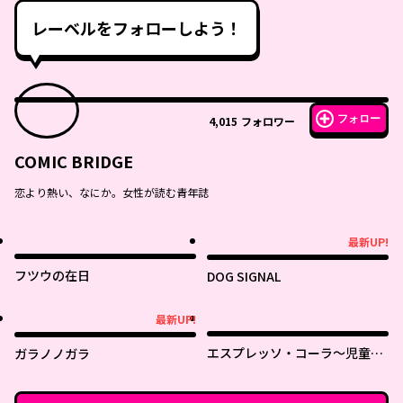
レーベルをフォローしよう！
フォロー
4,015
フォロワー
COMIC BRIDGE
恋より熱い、なにか。女性が読む青年誌
最新UP!
最新UP!
フツウの在日
DOG SIGNAL
最新UP!
最新UP!
エスプレッソ・コーラ～児童発
ガラノノガラ
達支援ももの木スクール～