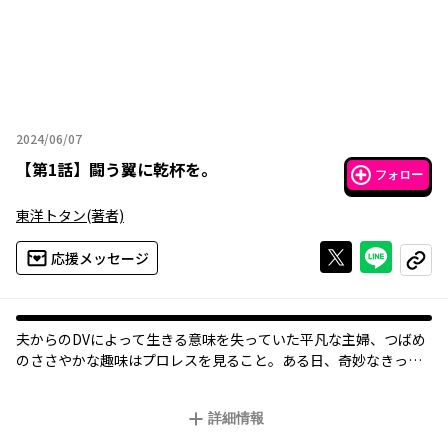
2024/06/07
2024年06月07日
【
第1話
】
闘う翼に乾杯を。
フォロー
東洋トタン
(著者)
Xで投稿する
ライン
応援メッセージ
コピー
夫からのDVによって生きる意味を失っていた平凡な主婦、つばめ
のささやかな趣味はプロレスを見ること。ある日、奇妙なきっか
けでとあるプロレスラーと意識と心が入れ替わり――？生きる意味を
取り戻すための、弱き者の挑戦！
詳細情報