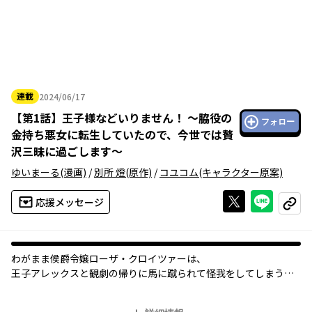
連載
2024/06/17
2024年06月17日
【
第1話
】
王子様などいりません！ ～脇役の
フォロー
金持ち悪女に転生していたので、今世では贅
沢三昧に過ごします～
ゆいまーる
(漫画)
/
別所 燈
(原作)
/
コユコム
(キャラクター原案)
Xで投稿する
ライン
応援メッセージ
コピー
わがまま侯爵令嬢ローザ・クロイツァーは、
王子アレックスと観劇の帰りに馬に蹴られて怪我をしてしまう。
だが、その拍子にローザは重大なことに気がついた。
ここは前世で好きだった漫画の世界で、自分が毒殺される脇役の