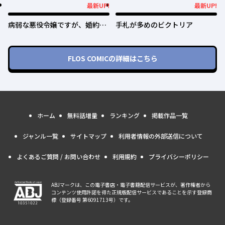
爵様の溺愛に気づかない～
最新UP!
最新UP!
最新UP!
最新UP!
病弱な悪役令嬢ですが、婚約者
手札が多めのビクトリア
が過保護すぎて逃げ出したい(私
たち犬猿の仲でしたよね!?)
FLOS COMIC
の詳細はこちら
ホーム
無料話増量
ランキング
掲載作品一覧
ジャンル一覧
サイトマップ
利用者情報の外部送信について
よくあるご質問 / お問い合わせ
利用規約
プライバシーポリシー
ABJマークは、この電子書店・電子書籍配信サービスが、著作権者から
コンテンツ使用許諾を得た正規版配信サービスであることを示す登録商
標（登録番号 第6091713号）です。