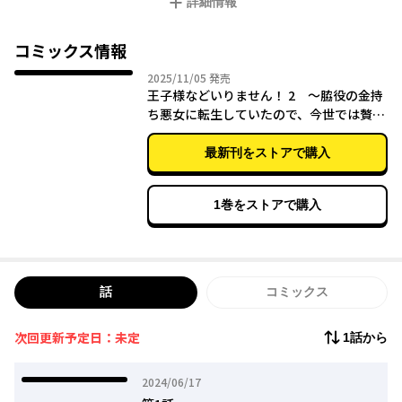
詳細情報
悪役令嬢に転生していたことを！
前世は社畜で過労死、今世は悪役令嬢で毒殺予定。
コミックス情報
せっかく超お金持ちのお嬢様に生まれたのだからと、
2025年11月05日
2025/11/05
発売
ローザは毒殺を回避し自由に生きることを決意して――!?
王子様などいりません！ 2 ～脇役の金持
ち悪女に転生していたので、今世では贅沢
金も権力も使い放題！
三昧に過ごします～
恋に溺れずセレブに生きる脇役悪女ストーリー♪
最新刊をストアで購入
1巻をストアで購入
話
コミックス
次回更新予定日：未定
1話から
2024年06月17日
2024/06/17