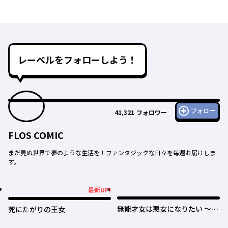
レーベルをフォローしよう！
フォロー
41,321
フォロワー
FLOS COMIC
まだ見ぬ世界で夢のような生活を！ファンタジックな日々を毎週お届けしま
す。
最新UP!
最新UP!
無能才女は悪女になりたい ～義
死にたがりの王女
妹の身代わりで嫁いだ令嬢、公