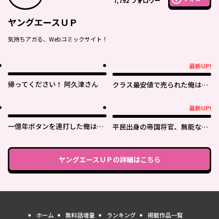
7,792
フォロワー
ヤングエースＵＰ
気持ちアガる、Webコミックサイト！
最新UP!
最新UP!
帰ってください！ 阿久津さん
クラス最安値で売られた俺は、
実は最強パラメーター
最新UP!
最新UP!
一億年ボタンを連打した俺は、
平民出身の帝国将官、無能な貴
気付いたら最強になっていた ～
族上官を蹂躙して成り上がる
落第剣士の学院無双～
ヤングエースＵＰ
の詳細はこちら
ホーム
無料話増量
ランキング
掲載作品一覧