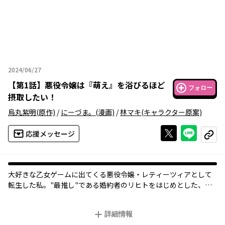
2024/06/27
2024年06月27日
【
第1話
】
悪役令嬢は『萌え』を浴びるほど
フォロー
摂取したい！
烏丸紫明
(原作)
/
にーづま。
(漫画)
/
林マキ
(キャラクター原案)
Xで投稿する
ライン
応援メッセージ
コピー
大好きな乙女ゲームに出てくる悪役令嬢・レティーツィアとして
転生した私。"最推し"である婚約者のリヒトをはじめとした、沢
山の推しに囲まれた最高の生活が幕を開ける。尊い推したちを愛
で続けるためにも、国外追放は断固回避！ そして私にはもう一つ
詳細情報
回避しないといけないことが……!?「第５回カクヨムWeb小説コ