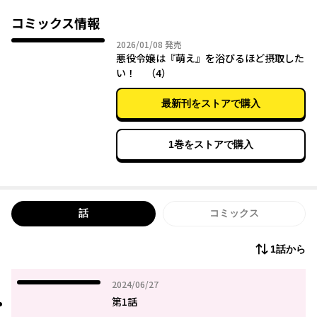
ンテスト」恋愛部門・≪大賞≫受賞作を完全コミック化！
コミックス情報
2026年01月08日
2026/01/08
発売
悪役令嬢は『萌え』を浴びるほど摂取した
い！ （4）
最新刊をストアで購入
1巻をストアで購入
話
コミックス
1話から
2024年06月27日
2024/06/27
第1話