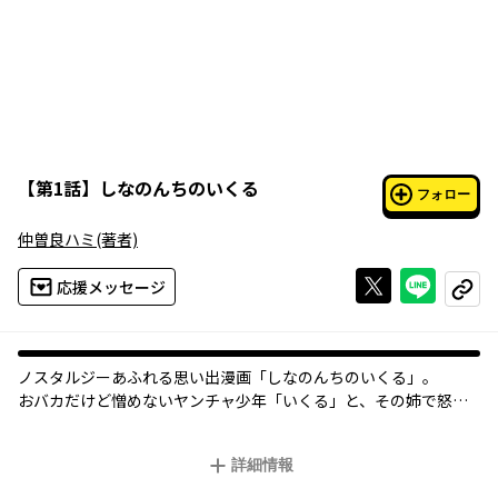
【
第1話
】
しなのんちのいくる
フォロー
仲曽良ハミ
(著者)
Xで投稿する
ライン
応援メッセージ
コピー
ノスタルジーあふれる思い出漫画「しなのんちのいくる」。
おバカだけど憎めないヤンチャ少年「いくる」と、その姉で怒る
と怖いけど実は弟思いな「しなの」。
この姉弟を中心に、昭和後期～平成初期の笑いにあふれる日々を
詳細情報
描く。
読めば懐かしい記憶がよみがえり、ノスタルジックな気分へと導