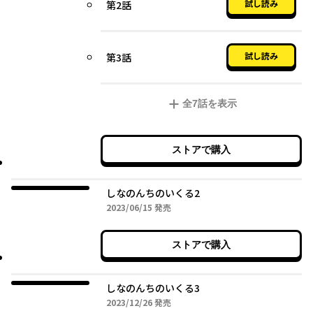
試し読み
第2話
試し読み
第3話
全
7
話を表示
ストアで購入
しなのんちのいくる2
2023年06月15日
2023/06/15
発売
ストアで購入
しなのんちのいくる3
2023年12月26日
2023/12/26
発売