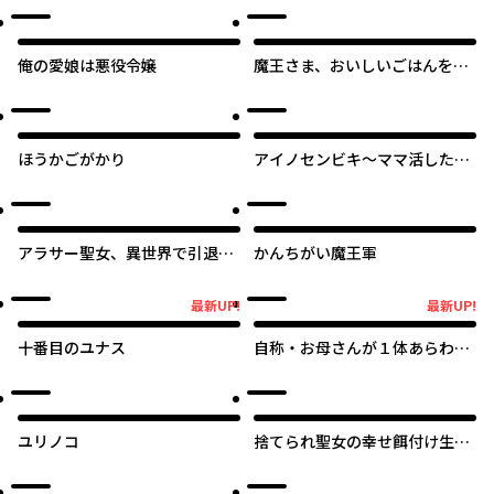
っと誤解を招くと思うの～
俺の愛娘は悪役令嬢
魔王さま、おいしいごはんを召
し上がれ！～追放された末王女
は魔族の国でしあわせに暮らし
ます！
ほうかごがかり
アイノセンビキ～ママ活したら
ママができた話～
アラサー聖女、異世界で引退王
かんちがい魔王軍
と保育園を開きまして
最新UP!
最新UP!
最新UP!
最新UP!
十番目のユナス
自称・お母さんが１体あらわれ
た！
ユリノコ
捨てられ聖女の幸せ餌付け生活
～二度目の人生は美食の国（に
っぽん）で育児初心者に拾われ