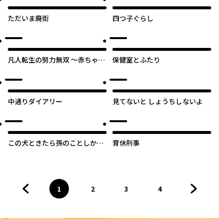
ました～
ただいま廃街
四つ子ぐらし
凡人転生の努力無双 ～赤ちゃん
保健室とふたり
の頃から努力してたらいつのま
にか日本の未来を背負ってまし
た～
中通りダイアリー
見てないと しょうちしないよ
この犬ときたら孫のことしか考
育休刑事
えていない～犬生魔王のやり遺
し～
1
2
3
4
前のページへ
ページ
へ
ページ
へ
ページ
へ
ページ
へ
次のペ