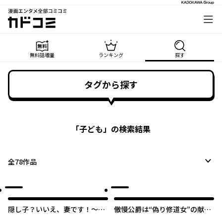
漫画エンタメ全部コミコミ
カドコミ
無料話増量
ランキング
探す
タグから探す
「
子ども
」の検索結果
全
78
作品
隠し子？いいえ、妻です！～旦
傲慢公爵は“偽り修道女”の献身
那様、その過保護な執愛はちょ
的な愛を買う