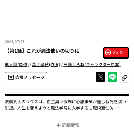
2024/07/25
2024年07月25日
【
第1話
】
これが魔法使いの切り札
フォロー
羊太郎
(原作)
/
黒江景秋
(作画)
/
三嶋くろね
(キャラクター原案)
Xで投稿する
ライン
応援メッセージ
コピー
凄腕剣士のリクスは、血生臭い戦場に心底嫌気が差し戦死を装い
引退。人生を変えようと魔法学院に入学するも魔術適性0。
しかし、リクスは剣士としての実力で魔法使いたちを圧倒! 学院の
常識を意図せず次々と打ち破っていく。
詳細情報
すると今度はその戦闘力が皇女に目をつけられて――。