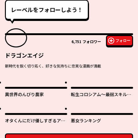
レーベルをフォローしよう！
フォロー
6,751
フォロワー
ドラゴンエイジ
新時代を鋭く切り拓く、好きな気持ちに忠実な漫画が満載
異世界のんびり農家
転生コロシアム～最弱スキルで
最強の女たちを攻略して奴隷ハ
ーレム作ります～
オタくんにだけ優しすぎるアヤ
悪女ランキング
メさん