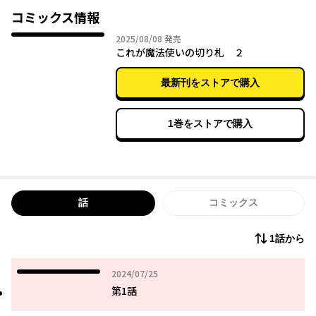
いやだから俺が目指してるのは最強とかじゃなくて"平和で楽しい
コミックス情報
生き方"なんだって!
2025年08月08日
2025/08/08
発売
これが魔法使いの切り札 ２
最新刊をストアで購入
1巻をストアで購入
話
コミックス
1話から
2024年07月25日
2024/07/25
第1話