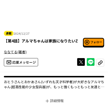
連載
2024/12/27
2024年12月27日
【
第4話
】
アルマちゃんは家族になりたいZ
フォロー
ななてる
(著者)
Xで投稿する
ライン
応援メッセージ
コピー
おとうさんとおかあさん(いずれも天才科学者)が大好きなアルマち
ゃん(超高性能の少女型兵器)が、もっと強くもっともっと友達とも
楽しく暮らしていくため、毎日学んで最高に最強なロボットを目
指すアットホーム(！？)コメディ！！ 日々学習する可愛いアルマ
詳細情報
ちゃんに家族も友達も…そして敵も目が離せず、彼女の周囲はい
つも大賑わいなのです！？ これまでのアルマちゃんの活躍は前作