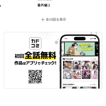
番外編２
全
10
話を表示