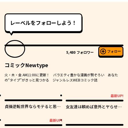
レーベルをフォローしよう！
フォロー
5,480
フォロワー
コミックNewtype
火・木・金 AM11:00に更新！ バラエティ豊かな漫画が勢ぞろい あなた
の“タイプ”がきっと見つかる ジャンルレスWEBコミック誌
最新UP!
最新UP!
貞操逆転世界ならモテると思っ
女友達は頼めば意外とヤらせて
ていたら
くれる
最新UP!
最新UP!