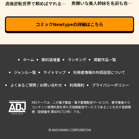
男嫌いな美人姉妹を名前も告げ
貞操逆転世界で頼めばヤれると
ずに助けたら一体どうなる?
噂の俺
コミックNewtype
の詳細はこちら
ホーム
無料話増量
ランキング
掲載作品一覧
ジャンル一覧
サイトマップ
利用者情報の外部送信について
よくあるご質問 / お問い合わせ
利用規約
プライバシーポリシー
ABJマークは、この電子書店・電子書籍配信サービスが、著作権者から
コンテンツ使用許諾を得た正規版配信サービスであることを示す登録商
標（登録番号 第6091713号）です。
© KADOKAWA CORPORATION