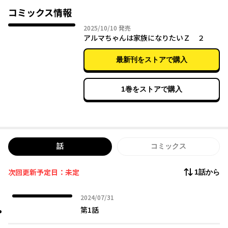
『少女型兵器は家族になりたい』 コミックス①～③巻で確認でき
コミックス情報
ます！
2025年10月10日
2025/10/10
発売
アルマちゃんは家族になりたいＺ ２
最新刊をストアで購入
1巻をストアで購入
話
コミックス
次回更新予定日：未定
1話から
2024年07月31日
2024/07/31
第1話