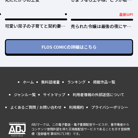
ことは忘れてください
最新UP!
最新UP!
可愛い双子の子育てと契約妻は
売られた令嬢は最後の夜にヤリ
今日で終了予定です
逃げしました〜平和に子育てし
ていると、迎えに来たのは激重
王子様でした〜
FLOS COMIC
の詳細はこちら
ホーム
無料話増量
ランキング
掲載作品一覧
ジャンル一覧
サイトマップ
利用者情報の外部送信について
よくあるご質問 / お問い合わせ
利用規約
プライバシーポリシー
ABJマークは、この電子書店・電子書籍配信サービスが、著作権者から
コンテンツ使用許諾を得た正規版配信サービスであることを示す登録商
標（登録番号 第6091713号）です。