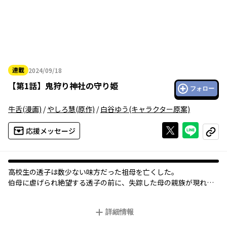
連載
2024/09/18
2024年09月18日
【
第1話
】
鬼狩り神社の守り姫
フォロー
牛舌
(漫画)
/
やしろ慧
(原作)
/
白谷ゆう
(キャラクター原案)
Xで投稿する
ライン
応援メッセージ
コピー
高校生の透子は数少ない味方だった祖母を亡くした。
伯母に虐げられ絶望する透子の前に、失踪した母の親族が現れ
る。
「鬼狩り」を生業とする神坂家は透子自身が嫌ってきた「力」を
詳細情報
歓迎するという。
初めて自分を認められた透子は神坂の神社で暮らすことを決め