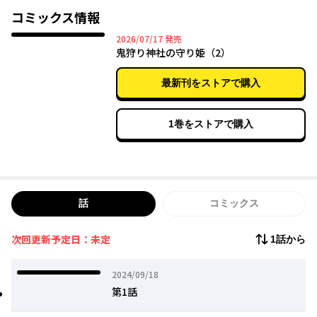
る。
コミックス情報
待っていたのは、同い年の少年・千尋や有能な術者・千瑛との共
2026年07月17日
2026/07/17
発売
同生活。
鬼狩り神社の守り姫（2）
透子は神坂に生まれながら能力がない千尋の苦悩に触れ、正反対
の二人は心を通わせていく――。
最新刊をストアで購入
1巻をストアで購入
話
コミックス
次回更新予定日：未定
1話から
2024年09月18日
2024/09/18
第1話