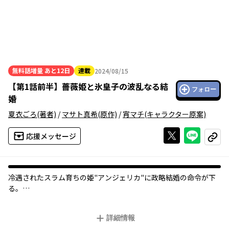
無料話増量
あと12日
連載
2024/08/15
2024年08月15日
【
第1話前半
】
薔薇姫と氷皇子の波乱なる結
フォロー
婚
夏衣ごろ
(著者)
/
マサト真希
(原作)
/
宵マチ
(キャラクター原案)
Xで投稿する
ライン
応援メッセージ
コピー
冷遇されたスラム育ちの姫"アンジェリカ"に政略結婚の命令が下
る。
相手は『母殺し』と恐れられている皇国の第一皇子"エイベル"だ
った。
詳細情報
しかし実際の彼は、不愛想だが心優しい美少年で――!?