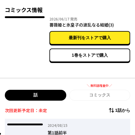
後ろ盾のないエイベルは皇位継承権を狙う貴族たちから命を狙わ
コミックス情報
れ
2026年06月17日
2026/06/17
発売
窮地に追いやられるが、2人は力を合わせて華麗なる逆転を狙う！
薔薇姫と氷皇子の波乱なる結婚(3)
痛快逆転劇＆シンデレラロマンス！
最新刊をストアで購入
1巻をストアで購入
＼ 無料話増量中 ／
無料話増量中
話
コミックス
次回更新予定日：未定
1話から
2024年08月15日
2024/08/15
第1話前半