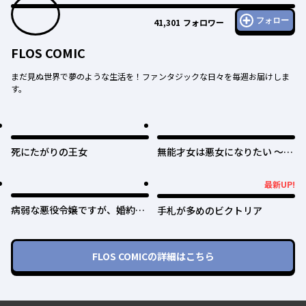
フォロー
41,301
フォロワー
FLOS COMIC
まだ見ぬ世界で夢のような生活を！ファンタジックな日々を毎週お届けしま
す。
死にたがりの王女
無能才女は悪女になりたい ～義
妹の身代わりで嫁いだ令嬢、公
爵様の溺愛に気づかない～
最新UP!
最新UP!
病弱な悪役令嬢ですが、婚約者
手札が多めのビクトリア
が過保護すぎて逃げ出したい(私
たち犬猿の仲でしたよね!?)
FLOS COMIC
の詳細はこちら