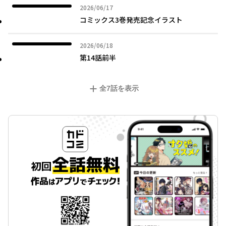
2026年06月17日
2026/06/17
コミックス3巻発売記念イラスト
2026年06月18日
2026/06/18
第14話前半
全
7
話を表示