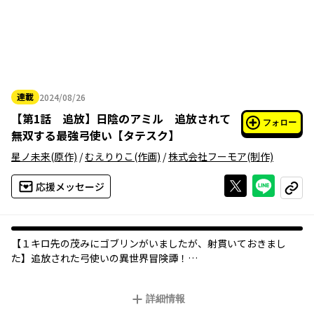
連載
2024/08/26
2024年08月26日
【
第1話 追放
】
日陰のアミル 追放されて
フォロー
無双する最強弓使い【タテスク】
星ノ未来
(原作)
/
むえりりこ
(作画)
/
株式会社フーモア
(制作)
Xで投稿する
ライン
応援メッセージ
コピー
【１キロ先の茂みにゴブリンがいましたが、射貫いておきまし
た】追放された弓使いの異世界冒険譚！
アミル・ウェイカーは弓使い。彼以外全員貴族のSランク冒険者パ
ーティ「神童の集い」を追放され、身分を偽ってFランク冒険者と
詳細情報
してギルドに新規登録をすることに。