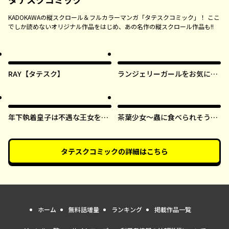
KADOKAWAの縦スクロール＆フルカラーマンガ「タテスクコミック」！ ここ
でしか読めないオリジナル作品をはじめ、あの名作の縦スクロール作品も!!
RAY【タテスク】
ランジェリーガールをお気に召
すまま【タテスク】
年下執着皇子は不遇な王女を愛
茶葉少女～蟲に食べられそうに
しすぎてる【タテスク】
なったら、私の能力が覚醒しま
した！～【タテスク】
タテスクコミック
の詳細はこちら
ホーム
無料話増量
ランキング
掲載作品一覧