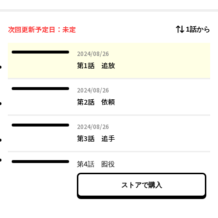
ひょんなことから港町までの護衛任務を引き受けることになる
が、元Sランク冒険者のアミルにとって、それは簡単な仕事になる
はずだった…
次回更新予定日：未定
1話から
ところが、依頼者はとある事情で追われている第三王女！アミル
は迫りくる「最強の」騎士団を相手に王女を無事に逃がすことが
できるのか。意図せず国を巻き込んだ抗争の中へと巻き込まれて
2024年08月26日
2024/08/26
いくことになる。
第1話 追放
2024年08月26日
2024/08/26
第2話 依頼
2024年08月26日
2024/08/26
第3話 追手
第4話 囮役
ストアで購入