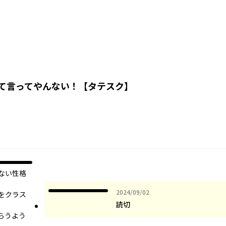
て言ってやんない！【タテスク】
ない性格
2024年09月02日
2024/09/02
をクラス
読切
らうよう