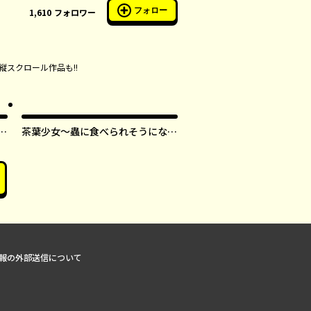
フォロー
1,610
フォロワー
縦スクロール作品も!!
す
茶葉少女～蟲に食べられそうになっ
たら、私の能力が覚醒しました！～
【タテスク】
報の外部送信について