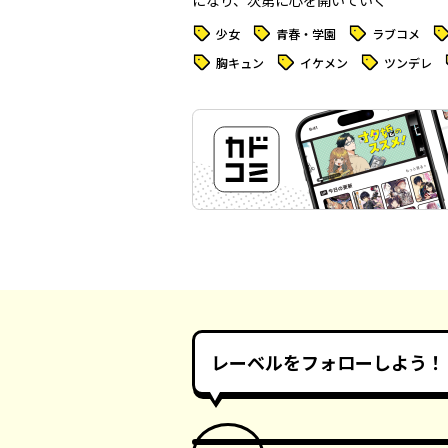
になり、次第に心を開いていく――
タグ
タグ
タグ
タ
少女
青春・学園
ラブコメ
タグ
タグ
タグ
胸キュン
イケメン
ツンデレ
レーベルをフォローしよう！