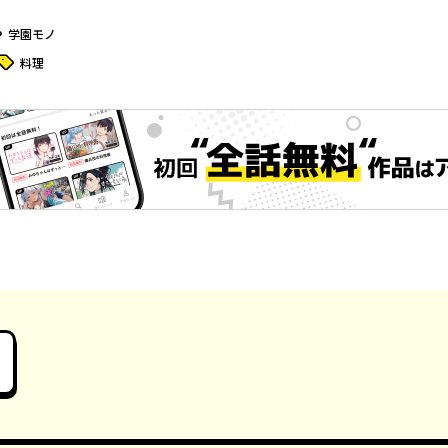
グ
学園モノ
タグ
料理