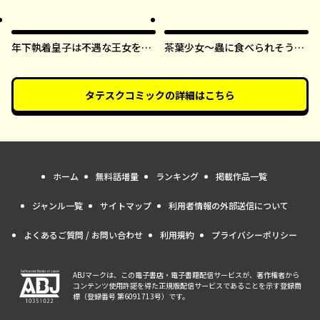
すまま【タテスク】
年下執着皇子は不遇な王女を愛
茶葉少女～蟲に食べられそうに
しすぎてる【タテスク】
なったら、私の能力が覚醒しま
した！～【タテスク】
タテスクコミック
の詳細はこちら
ホーム
無料話増量
ランキング
掲載作品一覧
ジャンル一覧
サイトマップ
利用者情報の外部送信について
よくあるご質問 / お問い合わせ
利用規約
プライバシーポリシー
ABJマークは、この電子書店・電子書籍配信サービスが、著作権者から
コンテンツ使用許諾を得た正規版配信サービスであることを示す登録商
標（登録番号 第6091713号）です。