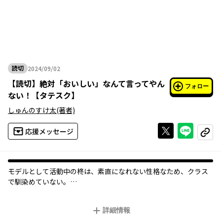
読切
2024/09/02
2024年09月02日
【
読切
】
絶対「おいしい」なんて言ってやん
フォロー
ない！【タテスク】
しゅんのすけ太
(著者)
Xで投稿する
ライン
応援メッセージ
コピー
モデルとして活動中の柊は、素直になれない性格なため、クラス
で馴染めていない。
ある日、空腹で倒れそうになったところをクラスメイトの一春が
助けてくれる。
詳細情報
この日をきっかけに一春からお弁当をもらうようになり、次第に