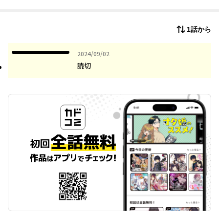
心を開いていく――
1話から
2024年09月02日
2024/09/02
読切