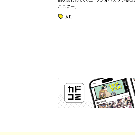
倫を楽しんでいた。ワンオペ×サレ妻の
ここに—。
タグ
女性