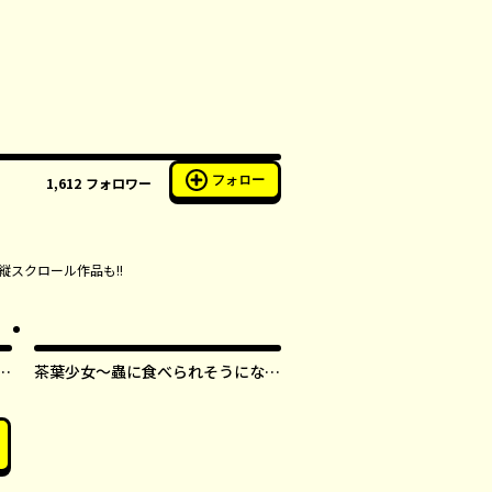
フォロー
1,612
フォロワー
縦スクロール作品も!!
す
茶葉少女～蟲に食べられそうになっ
たら、私の能力が覚醒しました！～
【タテスク】