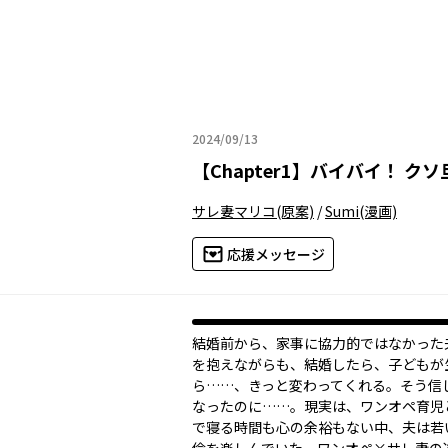
2024/09/13
2024年09月13日
【
Chapter1
】
バイバイ！ ク
サレ妻マリコ
(原案)
/
Sumi
(漫画)
応援メッセージ
結婚前から、家事に協力的ではなかった
を抱えながらも、結婚したら、子どもが
ら……、きっと変わってくれる。そう信
なったのに……。現実は、ワンオペ育児
で寝る時間も心の余裕もない中、夫は若