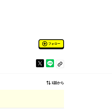
フォロー
Xで投稿する
ラインでシェアする
コピーする
1話から