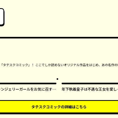
ンガ「タテスクコミック」！ ここでしか読めないオリジナル作品をはじめ、あの名作の
ランジェリーガールをお気に召すま
年下執着皇子は不遇な王女を愛し
ま【タテスク】
ぎてる【タテスク】
タテスクコミック
の詳細はこちら