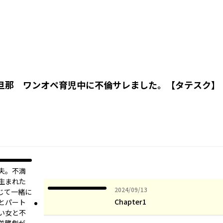
ソ旦那 ワンオペ育児中に不倫サレました。【タテスク】
夫。不満
生まれた
2024年09月13日
2024/09/13
じて一緒に
Chapter1
とパート
い女と不