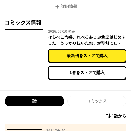
そんな彼女がうっかり抜いてしまったのが、包丁…ではなく聖剣
詳細情報
だった⁉︎
コミックス情報
2026年03月10日
2026/03/10
発売
はらぺこ令嬢、れべるあっぷ食堂はじめま
した うっかり抜いた包丁が聖剣でし
た！？（３）
最新刊をストアで購入
1巻をストアで購入
話
コミックス
1話から
2024年09月30日
2024/09/30