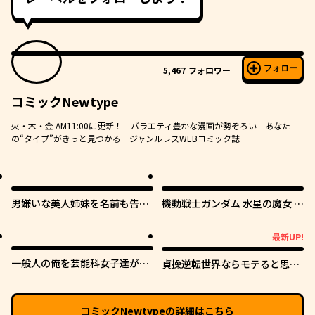
フォロー
5,467
フォロワー
コミックNewtype
火・木・金 AM11:00に更新！ バラエティ豊かな漫画が勢ぞろい あなた
の“タイプ”がきっと見つかる ジャンルレスWEBコミック誌
男嫌いな美人姉妹を名前も告げ
機動戦士ガンダム 水星の魔女 青
ずに助けたら一体どうなる?
春フロンティア
最新UP!
最新UP!
一般人の俺を芸能科女子達が逃
貞操逆転世界ならモテると思っ
がしてくれない件。
ていたら
コミックNewtype
の詳細はこちら