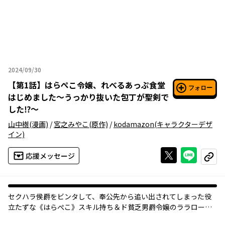
2024/09/30
2024年09月30日
【
第1話
】
はらぺこ令嬢、れべるあっぷ食堂
フォロー
はじめました〜うっかり抜いた包丁が聖剣で
した⁉︎〜
山中樹
(漫画)
/
宮之みやこ
(原作)
/
kodamazon
(キャラクターデザ
イン)
Xで投稿する
ライン
応援メッセージ
コピー
セクハラ侯爵をビンタして、奉公先から追い出されてしまった役
立たずな《はらぺこ》スキル持ち＆ド貧乏男爵令嬢のララロー
ズ。