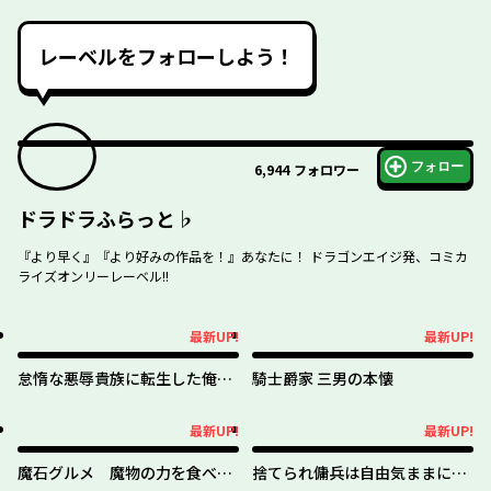
レーベルをフォローしよう！
フォロー
6,944
フォロワー
ドラドラふらっと♭
『より早く』『より好みの作品を！』あなたに！ ドラゴンエイジ発、コミカ
ライズオンリーレーベル!!
最新UP!
最新UP!
最新UP!
最新UP!
怠惰な悪辱貴族に転生した俺、
騎士爵家 三男の本懐
シナリオをぶっ壊したら規格外
の魔力で最凶になった
最新UP!
最新UP!
最新UP!
最新UP!
魔石グルメ 魔物の力を食べた
捨てられ傭兵は自由気ままに生