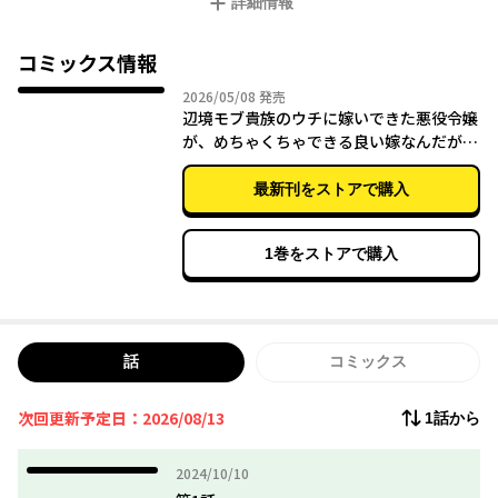
詳細情報
そんななか、突然、ラグナと格上貴族との婚姻が決まってしま
う。
そうして嫁いできた公爵令嬢・アリシアは、なんと乙女ゲーの
コミックス情報
「悪役令嬢」で――!?
2026年05月08日
2026/05/08
発売
辺境モブ貴族のウチに嫁いできた悪役令嬢
が、めちゃくちゃできる良い嫁なんだが？
3
最新刊をストアで購入
1巻をストアで購入
話
コミックス
次回更新予定日：2026/08/13
1話から
2024年10月10日
2024/10/10