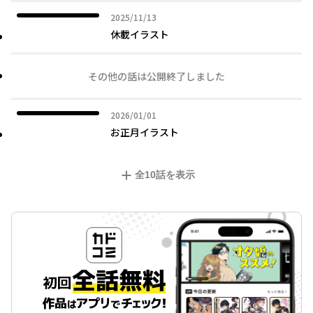
2025年11月13日
2025/11/13
休載イラスト
その他の話は公開終了しました
2026年01月01日
2026/01/01
お正月イラスト
全
10
話を表示