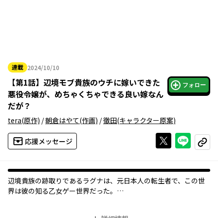
連載
2024/10/10
2024年10月10日
【
第1話
】
辺境モブ貴族のウチに嫁いできた
フォロー
悪役令嬢が、めちゃくちゃできる良い嫁なん
だが？
tera
(原作)
/
朝倉はやて
(作画)
/
徹田
(キャラクター原案)
Xで投稿する
ライン
応援メッセージ
コピー
辺境貴族の跡取りであるラグナは、元日本人の転生者で、この世
界は彼の知る乙女ゲー世界だった。
気ままにのんびり暮らしたいのに、慣れない領地運営に翻弄され
る日々。