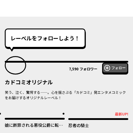
レーベルをフォローしよう！
フォロー
7,590
フォロワー
カドコミオリジナル
笑う、泣く、驚愕する——。心を揺さぶる「カドコミ」発エンタメコミック
をお届けするオリジナルレーベル！
オリジナル
オリジナル
最新UP!
最新UP!
娘に断罪される悪役公爵に転生
忍者の騎士
してました ～悪役ムーブをや