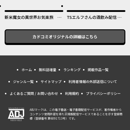
めたのになぜか娘が『氷の令
オリジナル
オリジナル
嬢』化する件～
新米魔女の異世界お気楽旅 ～
TSエルフさんの酒飲み配信 ～
異世界に落ちた元アラフォー社
たくさん飲むからってドワーフ
畜は魔女の弟子を名乗り第二の
じゃないからな!?～
人生を謳歌する～
カドコミオリジナル
の詳細はこちら
ホーム
無料話増量
ランキング
掲載作品一覧
ジャンル一覧
サイトマップ
利用者情報の外部送信について
よくあるご質問 / お問い合わせ
利用規約
プライバシーポリシー
ABJマークは、この電子書店・電子書籍配信サービスが、著作権者から
コンテンツ使用許諾を得た正規版配信サービスであることを示す登録商
標（登録番号 第6091713号）です。