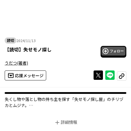
読切
2024/11/13
2024年11月13日
【
読切
】
失せモノ探し
フォロー
うだつ
(著者)
Xで投稿する
ライン
応援メッセージ
コピー
オリジナル
失くし物や落とし物の持ち主を探す「失せモノ探し屋」のチリヅ
カとムジナ。
ある日、子供用の靴を見つけ拾おうとするもその靴は意志を持っ
ているかのようにチリヅカから逃げ回った。拾うことを諦めた矢
詳細情報
先、失せもの探し屋に一人の女の子が訪ねてきて…？
モノに宿る魂に寄り添う。