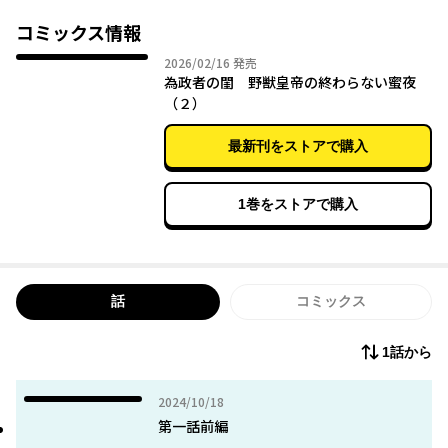
そんなブリジットの元に、武力を誇る大国プロムクヴィストの皇
帝ブレスがやってくる。しぶしぶ臨んだ会見の翌日、羽を伸ばそ
コミックス情報
うと女装姿で祭りに出かけたところ、なんとブレスに遭遇し正体
2026年02月16日
2026/02/16
発売
を見破られてしまう。
為政者の閨 野獣皇帝の終わらない蜜夜
しかもその後、何故かブレスから執拗に結婚を迫られることに――。
（２）
政略結婚に応じたブリジットだが、初日から連日連夜ブレスが閨
に通い詰めで寝かせてくれず、しかも超絶倫で？
最新刊をストアで購入
男装女王と冷酷無情な皇帝による支配者同士の濃厚な夜（バト
ル）が始まる――!?
1巻をストアで購入
話
コミックス
1話から
2024年10月18日
2024/10/18
第一話前編