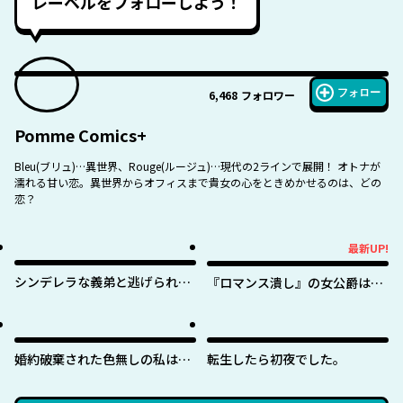
レーベルをフォローしよう！
フォロー
6,468
フォロワー
Pomme Comics+
Bleu(ブリュ)…異世界、Rouge(ルージュ)…現代の2ラインで展開！ オトナが
濡れる甘い恋。異世界からオフィスまで貴女の心をときめかせるのは、どの
恋？
最新UP!
最新UP!
シンデレラな義弟と逃げられな
『ロマンス潰し』の女公爵は第
い私
二王子の執着愛に気付かない
婚約破棄された色無しの私は、
転生したら初夜でした。
淫紋に呪われし英雄の色に染ま
る