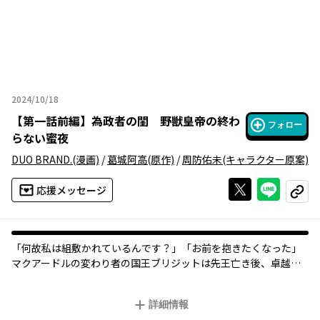
2024/10/18
2024年10月18日
【
第一話前編
】
為政者の閨 野獣皇帝の終わ
フォロー
らない蜜夜
DUO BRAND.
(漫画)
/
葛城阿高
(原作)
/
周防佑未
(キャラクター原案)
Xで投稿する
ライン
応援メッセージ
コピー
「何故私は組敷かれているんです？」「お前を抱きたくなった」
マクアードルの変わり者の国王ブリジットは先王亡き後、卓越し
た才能で国を立て直した名君でありながら、ほぼ姿を見せないひ
きこもり――。だがその正体は、その麗しき姿で王城内の女官を口説
詳細情報
きまくる男装の女王だった。