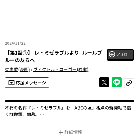
2024/11/22
2024年11月22日
【
第1話①
】
-レ・ミゼラブルより- ルールブ
フォロー
ルーの友らへ
榮恵愛
(漫画)
/
ヴィクトル・ユーゴー
(原案)
Xで投稿する
ライン
応援メッセージ
コピー
不朽の名作『レ・ミゼラブル』を「ABCの友」視点の新機軸で描
く群像譚、開幕。
救済院でボランティアをするお人好しな医学生・コンブフェール
と、積極的に学生運動を行う美しき青年活動家・アンジョルラ
詳細情報
ス。