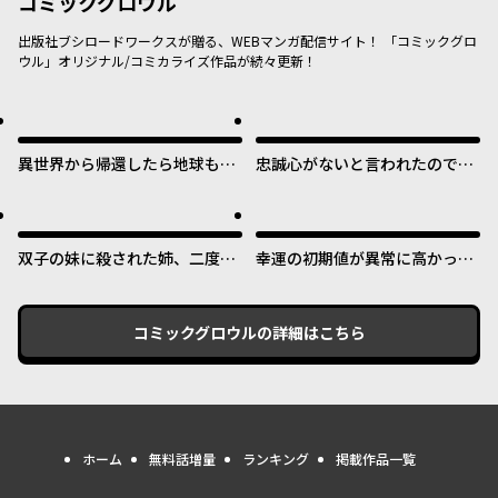
コミックグロウル
出版社ブシロードワークスが贈る、WEBマンガ配信サイト！ 「コミックグロ
ウル」オリジナル/コミカライズ作品が続々更新！
異世界から帰還したら地球もか
忠誠心がないと言われたので婚
なりファンタジーでした。あ
約を解消してあげました。
と、負けヒロインどもこっち見
んな。
双子の妹に殺された姉、二度目
幸運の初期値が異常に高かった
の人生は初恋のイケおじ王弟に
高校生が、缶詰ガチャで手に入
フルベットします！
れたスキルを使って現代ダンジ
ョンで最強になる物語
コミックグロウル
の詳細はこちら
ホーム
無料話増量
ランキング
掲載作品一覧