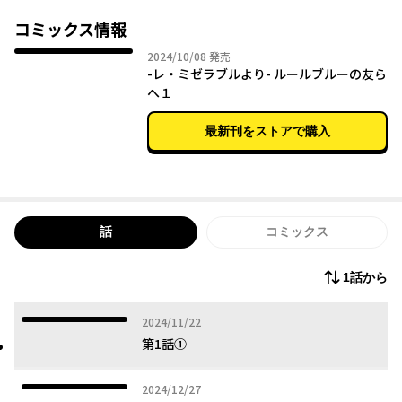
ふたりの出会いは、哀れな人々の希望となるか、憂いとなるか─
─
コミックス情報
事情も想いもさまざまな青年たちの抵抗が始まる。
2024年10月08日
2024/10/08
発売
-レ・ミゼラブルより- ルールブルーの友ら
へ１
最新刊をストアで購入
話
コミックス
1話から
2024年11月22日
2024/11/22
第1話①
2024年12月27日
2024/12/27