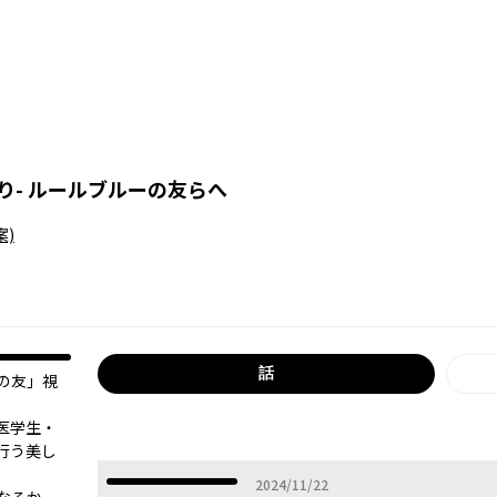
り- ルールブルーの友らへ
案)
話
の友」視
医学生・
行う美し
2024年11月22日
2024/11/22