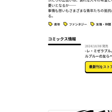
ふたりの出会いは、哀れな人々の希望と
憂いとなるか──
事情も想いもさまざまな青年たちの抵抗
る。
タグ
タグ
タグ
青年
ファンタジー
友情・仲間
コミックス情報
2024年
2024/10/08
発売
-レ・ミゼラブル
ルブルーの友ら
最新刊をスト