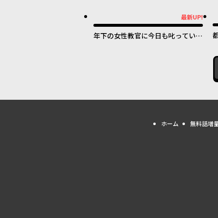
最新UP!
最新UP!
年下の女性教官に今日も叱っていた
だけた
ホーム
無料話増