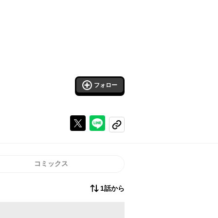
フォロー
Xで投稿する
ラインでシェアする
コピーする
コミックス
1話から