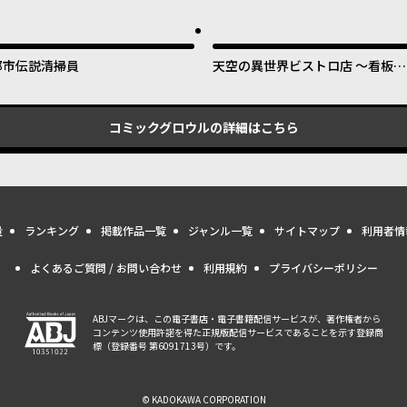
都市伝説清掃員
天空の異世界ビストロ店 ～看板娘
ソラノが美味しい幸せ届けます～
コミックグロウル
の詳細はこちら
量
ランキング
掲載作品一覧
ジャンル一覧
サイトマップ
利用者情
よくあるご質問 / お問い合わせ
利用規約
プライバシーポリシー
ABJマークは、この電子書店・電子書籍配信サービスが、著作権者から
コンテンツ使用許諾を得た正規版配信サービスであることを示す登録商
標（登録番号 第6091713号）です。
© KADOKAWA CORPORATION