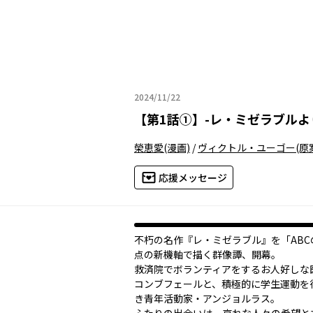
2024/11/22
2024年11月22日
【
第1話①
】
-レ・ミゼラブルよ
榮恵愛
(漫画)
/
ヴィクトル・ユーゴー
(原
応援メッセージ
不朽の名作『レ・ミゼラブル』を「ABC
点の新機軸で描く群像譚、開幕。
救済院でボランティアをするお人好しな
コンブフェールと、積極的に学生運動を
き青年活動家・アンジョルラス。