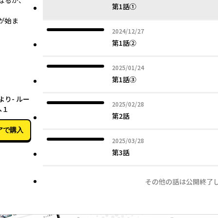
なるか、
第1話①
が始ま
2024年12月27日
2024/12/27
第1話②
2025年01月24日
2025/01/24
第1話③
10月08日
より- ルー
2025年02月28日
2025/02/28
へ１
第2話
アで購入
2025年03月28日
2025/03/28
第3話
その他の話は公開終了