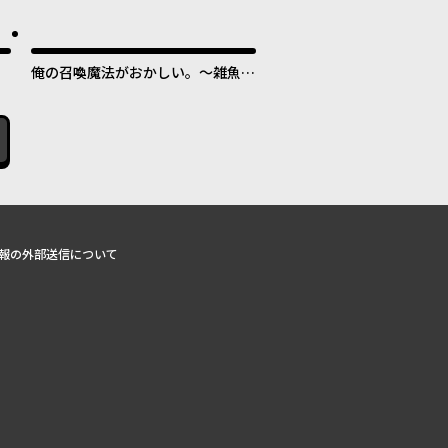
俺の召喚魔法がおかしい。～雑魚す
ぎると追放された召喚魔法使いの俺
は、現代兵器を召喚して育成チート
で無双する～
報の外部送信について