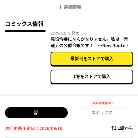
フラグ回避のために動きだすが、なぜか次々に起こる事件。
詳細情報
精霊と契約したり、父（宰相）の仕事を現代知識で手伝ったり、
成獣様とお散歩したり…
挙句の果てには、ヒロインイベントまで回収しちゃって…？
コミックス情報
無自覚でやらかしまくりのロザリンドは前世から推しの獣人ディ
2025年12月01日
2025/12/01
発売
ルクとラブラブもふもふできるのか！！？？
悪役令嬢になんかなりません。私は『普
そして死亡フラグをへし折って平和に暮らせるのか―――！！？？
通』の公爵令嬢です！ ～New Route！
～ 2
作家を新たに連載再開！
最新刊をストアで購入
1巻をストアで購入
＼ 無料話増量中 ／
無料話増量中
話
コミックス
次回更新予定日：2026/09/10
1話から