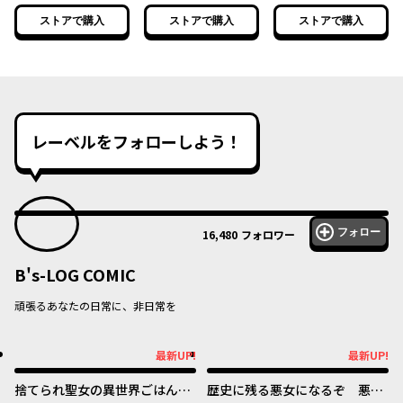
通』の公爵令嬢で
通』の公爵令嬢で
通』の公爵令嬢で
ストアで購入
ストアで購入
ストアで購入
す！ ４
す！ ５
す！ ６
レーベルをフォローしよう！
フォロー
16,480
フォロワー
B's-LOG COMIC
頑張るあなたの日常に、非日常を
最新UP!
最新UP!
最新UP!
最新UP!
捨てられ聖女の異世界ごはん
歴史に残る悪女になるぞ 悪役