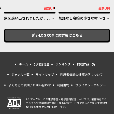
旅 隠れスキルでキャンピング
令嬢になるほど王子の溺愛は加
カーを召喚しました
速するようです！
最新UP!
最新UP!
最新UP!
最新UP!
家を追い出されましたが、元気
加護なし令嬢の小さな村 ～さ
に暮らしています ~チートな魔
あ、領地運営を始めましょう！
法と前世知識で快適便利なセカ
～
ンドライフ！~
B's-LOG COMIC
の詳細はこちら
ホーム
無料話増量
ランキング
掲載作品一覧
ジャンル一覧
サイトマップ
利用者情報の外部送信について
よくあるご質問 / お問い合わせ
利用規約
プライバシーポリシー
ABJマークは、この電子書店・電子書籍配信サービスが、著作権者から
コンテンツ使用許諾を得た正規版配信サービスであることを示す登録商
標（登録番号 第6091713号）です。