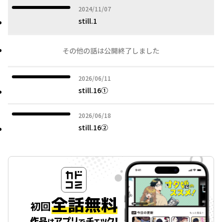
2024年11月07日
2024/11/07
still.1
その他の話は公開終了しました
2026年06月11日
2026/06/11
still.16➀
2026年06月18日
2026/06/18
still.16②