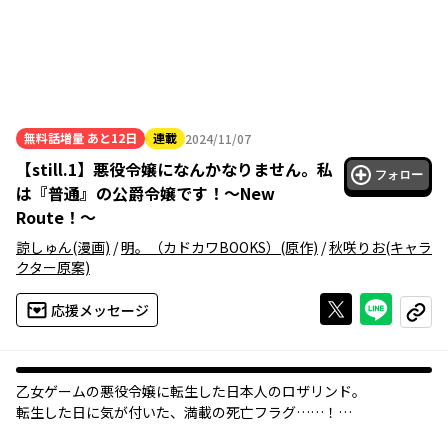
無料話増量
あと12日
連載
2024/11/07
2024年11月07日
【
still.1
】
悪役令嬢になんかなりません。私
フォロー
は『普通』の公爵令嬢です！～New
Route！～
諒しゅん
(漫画)
/
明。（カドカワBOOKS）
(原作)
/
秋咲りお
(キャラ
クター原案)
Xで投稿する
ライン
応援メッセージ
コピー
乙女ゲームの悪役令嬢に転生した日本人のロザリンド。
転生した日に気が付いた、満載の死亡フラグ……！
ゲームの知識をフル活用し、「今世こそ楽しく生きてやる！」と