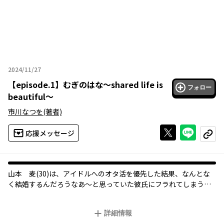
2024/11/27
2024年11月27日
【
episode.1
】
むぎのはな～shared life is
フォロー
beautiful～
市川なつを
(著者)
Xで投稿する
ライン
応援メッセージ
コピー
オリジナル
山本 麦(30)は、アイドルへのオタ活を優先した結果、なんとな
く結婚するんだろうなあ～と思っていた彼氏にフラれてしまう。
そんな中、麦は高校時代からの友人ともよに一緒にシェアハウス
運営をしないかと持ち掛けられる。かくして麦とともよの「女の
詳細情報
子たちが自立しつつ支えあえる」シェアハウス運営がはじまっ