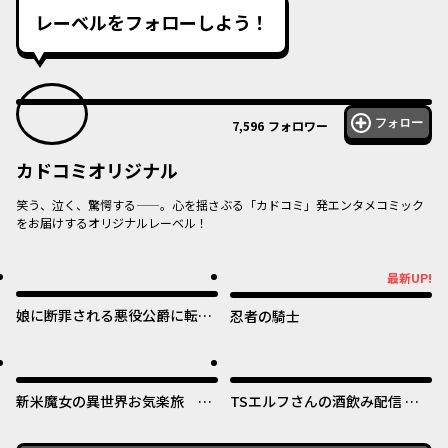
レーベルをフォローしよう！
フォロー
7,596
フォロワー
カドコミオリジナル
笑う、泣く、驚愕する——。心を揺さぶる「カドコミ」発エンタメコミック
をお届けするオリジナルレーベル！
オリジナル
オリジナル
最新UP!
最新UP!
娘に断罪される悪役公爵に転生
忍者の騎士
してました ～悪役ムーブをや
めたのになぜか娘が『氷の令
オリジナル
オリジナル
嬢』化する件～
新米魔女の異世界お気楽旅 ～
TSエルフさんの酒飲み配信 ～
異世界に落ちた元アラフォー社
たくさん飲むからってドワーフ
畜は魔女の弟子を名乗り第二の
じゃないからな!?～