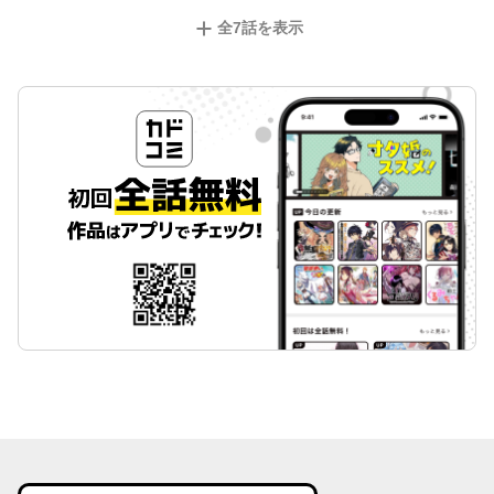
全
7
話を表示