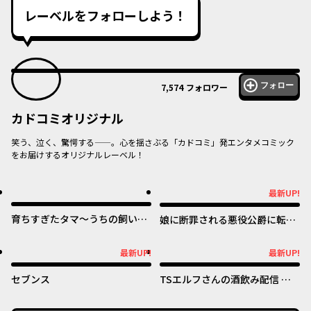
レーベルをフォローしよう！
フォロー
7,574
フォロワー
カドコミオリジナル
笑う、泣く、驚愕する——。心を揺さぶる「カドコミ」発エンタメコミック
をお届けするオリジナルレーベル！
オリジナル
オリジナル
最新UP!
最新UP!
育ちすぎたタマ～うちの飼い猫
娘に断罪される悪役公爵に転生
が世界最強になりました！？～
してました ～悪役ムーブをや
めたのになぜか娘が『氷の令
オリジナル
オリジナル
最新UP!
最新UP!
最新UP!
最新UP!
嬢』化する件～
セブンス
TSエルフさんの酒飲み配信 ～
たくさん飲むからってドワーフ
じゃないからな!?～