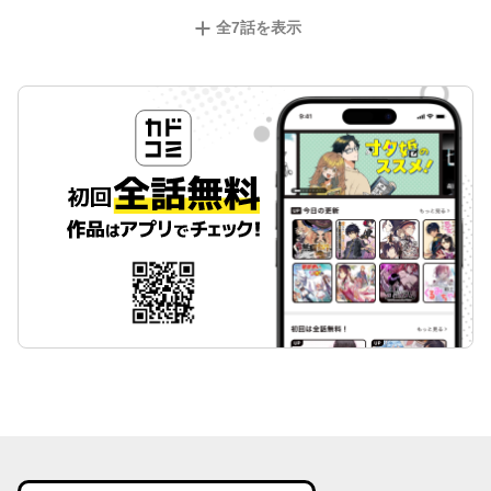
全
7
話を表示