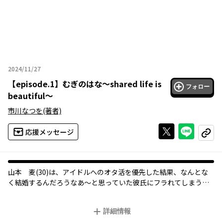
2024/11/27
2024年11月27日
【
episode.1
】
むぎのはな～shared life is
フォロー
beautiful～
市川なつを
(著者)
Xで投稿する
ライン
応援メッセージ
コピー
オリジナル
山本 麦(30)は、アイドルへのオタ活を優先した結果、なんとな
く結婚するんだろうなあ～と思っていた彼氏にフラれてしまう。
そんな中、麦は高校時代からの友人ともよに一緒にシェアハウス
運営をしないかと持ち掛けられる。かくして麦とともよの「女の
詳細情報
子たちが自立しつつ支えあえる」シェアハウス運営がはじまっ