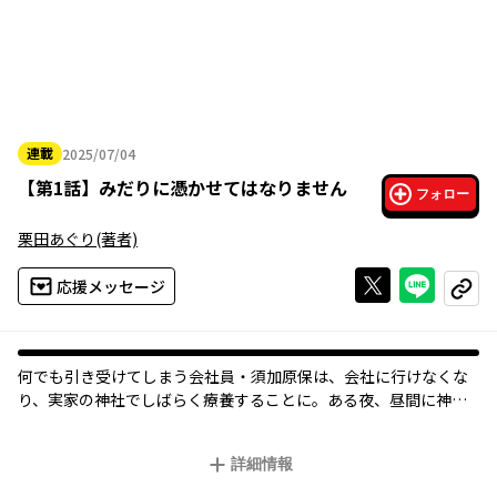
連載
2025/07/04
2025年07月04日
【
第1話
】
みだりに憑かせてはなりません
フォロー
栗田あぐり
(著者)
Xで投稿する
ライン
応援メッセージ
コピー
何でも引き受けてしまう会社員・須加原保は、会社に行けなくな
り、実家の神社でしばらく療養することに。ある夜、昼間に神社
で見かけたバイトの大学生・柊真琴とそっくりの幽霊が目の前に
現れて――？ イエスマンの元会社員と生霊疑惑（!?）の女子大生のホ
詳細情報
ラーでつながるラブコメディ♡