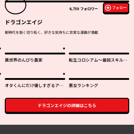
フォロー
6,750
フォロワー
ドラゴンエイジ
新時代を鋭く切り拓く、好きな気持ちに忠実な漫画が満載
異世界のんびり農家
転生コロシアム～最弱スキルで
最強の女たちを攻略して奴隷ハ
ーレム作ります～
オタくんにだけ優しすぎるアヤ
悪女ランキング
メさん
ドラゴンエイジ
の詳細はこちら