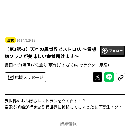
連載
2024/12/27
2024年12月27日
【
第1話-1
】
天空の異世界ビストロ店 ～看板
フォロー
娘ソラノが美味しい幸せ届けます～
島田ハチ
(漫画)
/
佐倉涼
(原作)
/
すざく
(キャラクター原案)
Xで投稿する
ライン
応援メッセージ
コピー
異世界のおんぼろレストランを立て直す！？
空飛ぶ帆船が行き交う異世界に転移してしまった女子高生・ソラ
ノ。
助けてくれた料理店の獣人夫妻に恩返しをするために、持ち前の
詳細情報
バイタリティで経営改善に挑む！