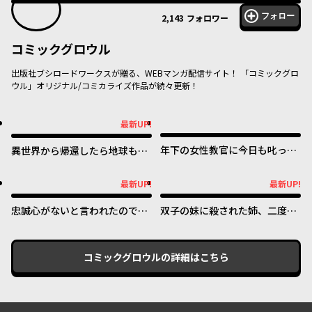
フォロー
2,143
フォロワー
コミックグロウル
出版社ブシロードワークスが贈る、WEBマンガ配信サイト！ 「コミックグロ
ウル」オリジナル/コミカライズ作品が続々更新！
最新UP!
最新UP!
年下の女性教官に今日も叱って
異世界から帰還したら地球もか
いただけた
なりファンタジーでした。あ
と、負けヒロインどもこっち見
最新UP!
最新UP!
最新UP!
最新UP!
んな。
忠誠心がないと言われたので婚
双子の妹に殺された姉、二度目
約を解消してあげました。
の人生は初恋のイケおじ王弟に
フルベットします！
コミックグロウル
の詳細はこちら