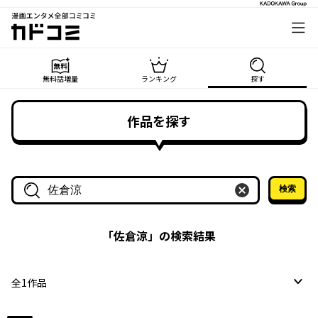
漫画エンタメ全部コミコミ
カドコミ
無料話増量
ランキング
探す
作品を探す
検索
作品名・作家名で探す
「
佐倉涼
」の検索結果
全
1
作品