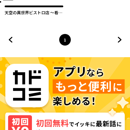
天空の異世界ビストロ店 ～看板
娘ソラノが美味しい幸せ届けま
す～
1
前のページへ
ページ
へ
次の