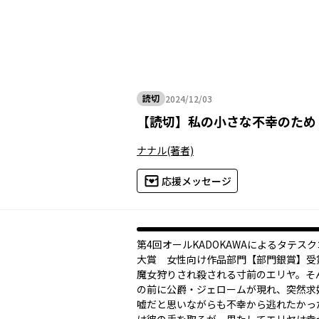
読切
2024/12/03
2024年12月03日
【
読切
】
私の小さな不幸のため
ナナル
(著者)
応援メッセージ
第4回オールKADOKAWAによるタテス
大賞 女性向け作品部門【部門銀賞】受
魔女狩りされ殺される寸前のエリヤ。そ
の前に公爵・ジェロームが現れ、突然求
嘘だと思いながらも不幸から逃れたかっ