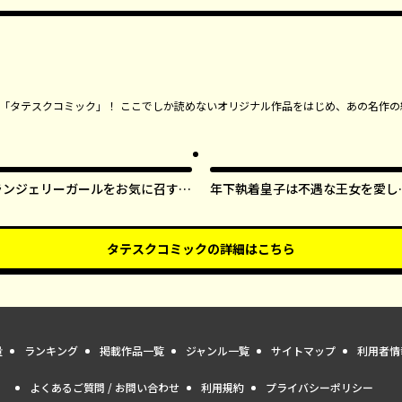
ンガ「タテスクコミック」！ ここでしか読めないオリジナル作品をはじめ、あの名作の
ランジェリーガールをお気に召すま
年下執着皇子は不遇な王女を愛し
ま【タテスク】
ぎてる【タテスク】
タテスクコミック
の詳細はこちら
量
ランキング
掲載作品一覧
ジャンル一覧
サイトマップ
利用者情
よくあるご質問 / お問い合わせ
利用規約
プライバシーポリシー