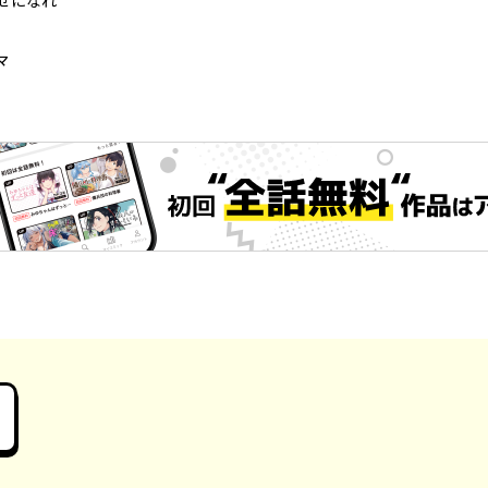
せになれ
マ