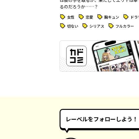
は彼の手を取るが、果たしてエリヤは幸
るのだろうか……？
タグ
タグ
タグ
タグ
女性
恋愛
胸キュン
ドラ
タグ
タグ
タグ
切ない
シリアス
フルカラー
レーベルをフォローしよう！