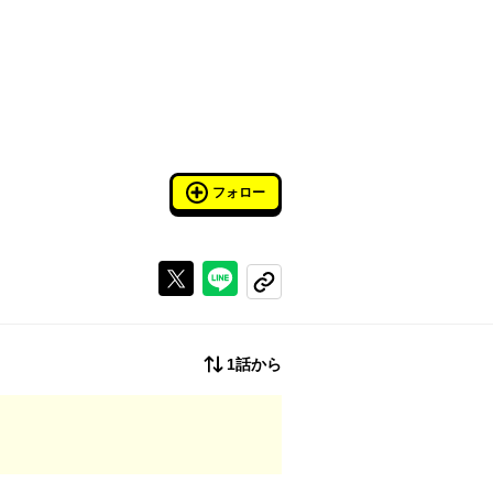
フォロー
Xで投稿する
ラインでシェアする
コピーする
1話から