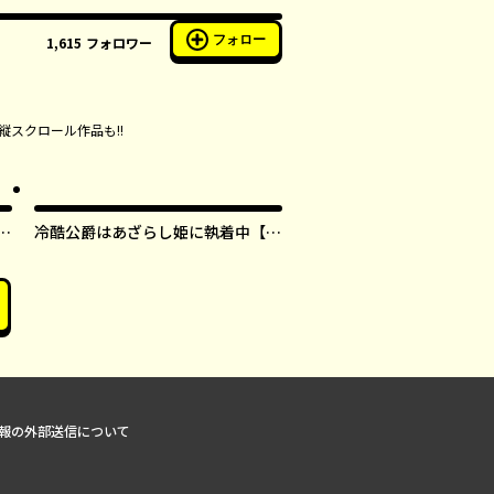
フォロー
1,615
フォロワー
縦スクロール作品も!!
す
冷酷公爵はあざらし姫に執着中【タ
テスク】
報の外部送信について