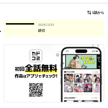
を殺す旅に出る。
1話から
2024年12月03日
2024/12/03
読切