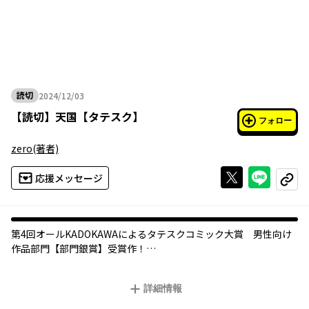
読切
2024/12/03
2024年12月03日
【
読切
】
天国【タテスク】
フォロー
zero
(著者)
Xで投稿する
ライン
応援メッセージ
コピー
第4回オールKADOKAWAによるタテスクコミック大賞 男性向け
作品部門【部門銀賞】受賞作！
最後まで抵抗していた国家「ヤマト」を倒し、世界を支配するよ
うになった「ローマ帝国」の独裁者「ゼウス」。
詳細情報
自分の父「ゼウス」の暴圧的な統治によって苦しむ人々を救い、
世界に自由を取り戻そうとフクロウの少女アテナは父親のゼウス