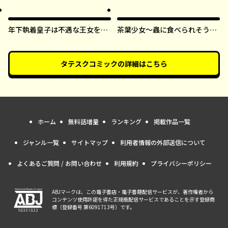
年下執着皇子は不遇な王女を愛
茶葉少女～蟲に食べられそうに
しすぎてる【タテスク】
なったら、私の能力が覚醒しま
した！～【タテスク】
タテスクコミック
の詳細はこちら
ホーム
無料話増量
ランキング
掲載作品一覧
ジャンル一覧
サイトマップ
利用者情報の外部送信について
よくあるご質問 / お問い合わせ
利用規約
プライバシーポリシー
ABJマークは、この電子書店・電子書籍配信サービスが、著作権者から
コンテンツ使用許諾を得た正規版配信サービスであることを示す登録商
標（登録番号 第6091713号）です。