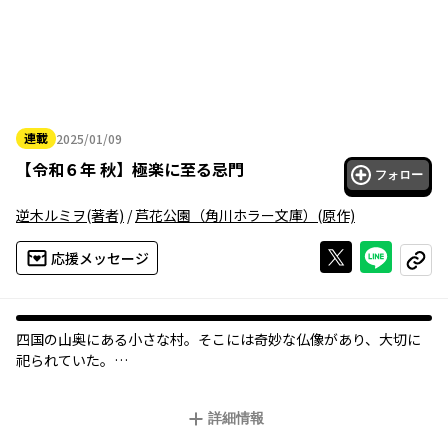
連載
2025/01/09
2025年01月09日
【
令和６年 秋
】
極楽に至る忌門
フォロー
逆木ルミヲ
(著者)
/
芦花公園（角川ホラー文庫）
(原作)
Xで投稿する
ライン
応援メッセージ
コピー
四国の山奥にある小さな村。そこには奇妙な仏像があり、大切に
祀られていた。
友人・匠の帰省に付き添い、東京から村へ訪れた隼人は、村人た
ちの異様に冷たい空気に違和感を抱く…。
詳細情報
匠の祖母に優しく迎えられ、和やかな夕食の最中、「仏を近づけ
た」という祖母の言葉を聞いた瞬間、匠が顔色を変え、家を飛び