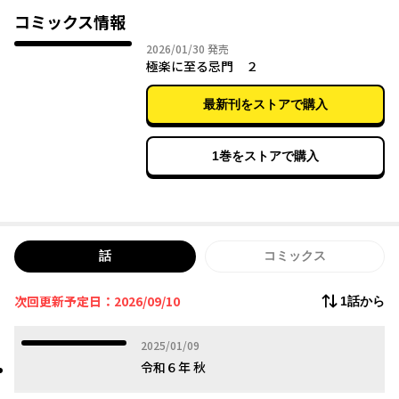
出し――その夜、失踪。
コミックス情報
隼人はそこから立て続けに起きる奇妙なことに巻き込まれてい
2026年01月30日
2026/01/30
発売
く。
極楽に至る忌門 ２
恐ろしい土地の因縁と、怪異。
匠の祖母の言った「仏」とは何なのか、その正体が顔を出す第一
最新刊をストアで購入
章「頷き仏」の開幕
1巻をストアで購入
話
コミックス
次回更新予定日：2026/09/10
1話から
2025年01月09日
2025/01/09
令和６年 秋