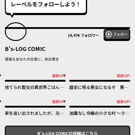
レーベルをフォローしよう！
フォロー
16,476
フォロワー
B's-LOG COMIC
頑張るあなたの日常に、非日常を
最新UP!
最新UP!
最新UP!
最新UP!
捨てられ聖女の異世界ごはん
歴史に残る悪女になるぞ 悪役
旅 隠れスキルでキャンピング
令嬢になるほど王子の溺愛は加
カーを召喚しました
速するようです！
最新UP!
最新UP!
最新UP!
最新UP!
家を追い出されましたが、元気
加護なし令嬢の小さな村 ～さ
に暮らしています ~チートな魔
あ、領地運営を始めましょう！
法と前世知識で快適便利なセカ
～
ンドライフ！~
B's-LOG COMIC
の詳細はこちら