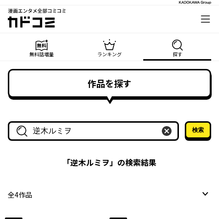
漫画エンタメ全部コミコミ
カドコミ
無料話増量
ランキング
探す
作品を探す
検索
作品名・作家名で探す
「
逆木ルミヲ
」の検索結果
全
4
作品