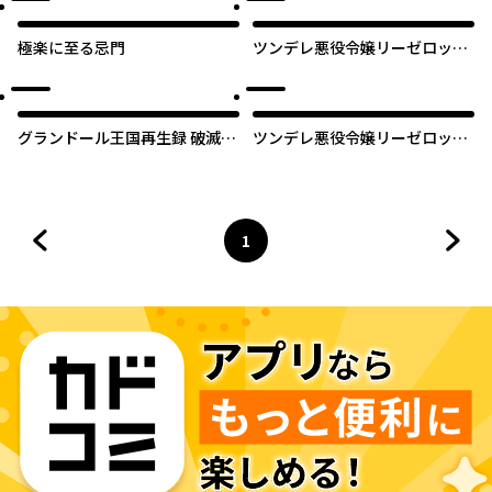
極楽に至る忌門
ツンデレ悪役令嬢リーゼロッテ
と実況の遠藤くんと解説の小林
さん
グランドール王国再生録 破滅の
ツンデレ悪役令嬢リーゼロッテ
悪役王女ですが救国エンドをお
と実況の遠藤くんと解説の小林
望みです
さん【タテスク】
1
前のページへ
ページ
へ
次の