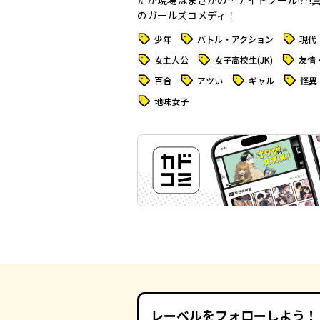
たが現場はまさかの…ナイトプール!??!
のガールズコメディ！
タグ
タグ
タグ
少年
バトル・アクション
現代
タグ
タグ
タグ
女主人公
女子高校生(JK)
友情
タグ
タグ
タグ
タグ
百合
アツい
ギャル
怪異
タグ
地味女子
レーベルをフォローしよう！