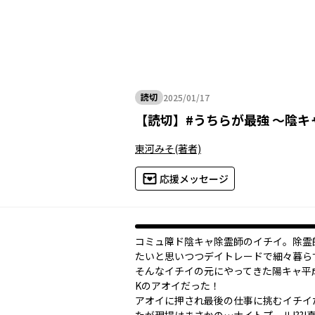
読切
2025/01/17
2025年01月17日
【
読切
】
#うちらが最強 ～陰キ
東河みそ
(著者)
応援メッセージ
コミュ障ド陰キャ除霊師のイチイ。除霊
たいと思いつつデイトレードで細々暮ら
そんなイチイの元にやってきた陽キャ平
Kのアオイだった！
アオイに押され最後の仕事に挑むイチイ