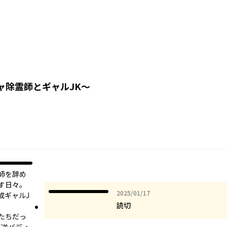
ャ除霊師とギャルJK～
師を辞め
す日々。
2025年01月17日
2025/01/17
成ギャルJ
読切
たちだっ