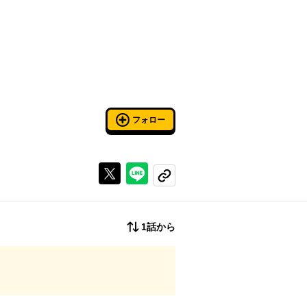
フォロー
Xで投稿する
ラインでシェアする
コピーする
1話から