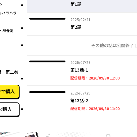
第1話
ン
キハラハラ
2025年02月21日
2025/02/21
第2話
グ
群像劇
その他の話は公開終了
2026年07月29日
2026/07/29
11月21日
第13話-1
聞 第二巻
2026年09
】
配信期限：
2026/09/30 11:00
アで購入
2026年07月29日
2026/07/29
第13話-2
2026年09
配信期限：
2026/09/30 11:00
で購入