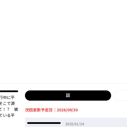
話
行中に平
そこで源
て！？ 彼
次回更新予定日：2026/09/30
ている平
2025年01月24日
2025/01/24