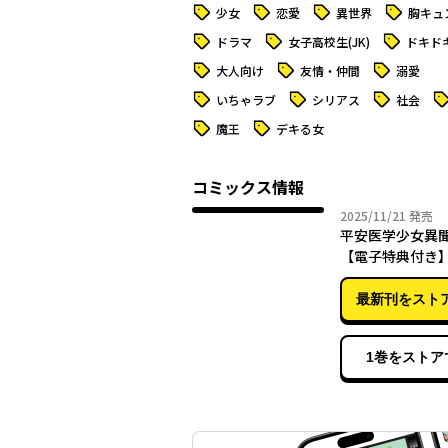
タグ
タグ
タグ
タグ
少女
恋愛
異世界
胸キュ
タグ
タグ
タグ
ドラマ
女子高校生(JK)
ドキド
タグ
タグ
タグ
大人向け
友情・仲間
溺愛
タグ
タグ
タグ
タ
いちゃラブ
シリアス
社会
タグ
タグ
魔王
デキる女
コミックス情報
2025年
2025/11/21
発売
平安医学少女異
【電子特典付き
最新刊をスト
1巻をストア