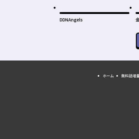
DDNAngels
ホーム
無料話増