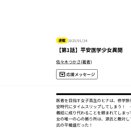
連載
2025/01/24
2025年01月24日
【
第1話
】
平安医学少女異聞
佐々木つかさ
(著者)
応援メッセージ
医者を目指す女子高生のヒナは、修学旅
安時代にタイムスリップしてしまう！ 
義経に成り代わることを頼まれてしまっ
女の唯一の心の拠り所は、源氏と敵対し
氏の平維盛だった――！