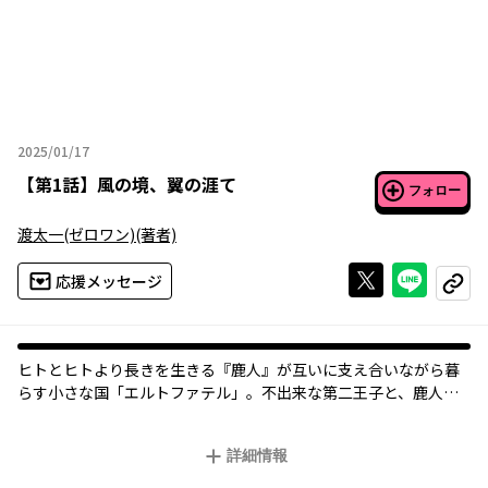
2025/01/17
2025年01月17日
【
第1話
】
風の境、翼の涯て
フォロー
渡太一(ゼロワン)
(著者)
Xで投稿する
ライン
応援メッセージ
コピー
ヒトとヒトより長きを生きる『鹿人』が互いに支え合いながら暮
らす小さな国「エルトファテル」。不出来な第二王子と、鹿人の
近習が紡ぐ、小さな勇気の物語が幕を上げる。
詳細情報