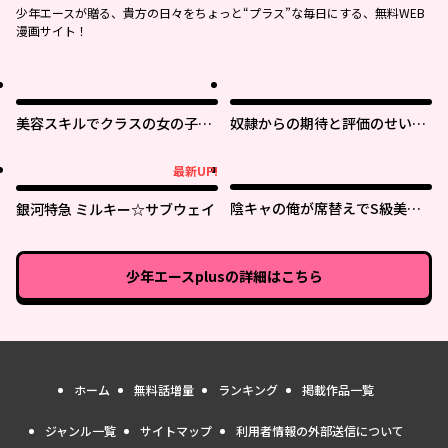
少年エースが贈る、貴方の日々をちょっと“プラス”な毎日にする、無料WEB
漫画サイト！
美容スキルでクラスの女の子を
奴隷からの期待と評価のせいで
可愛くしたい
搾取できないのだが
最新UP!
最新UP!
陰キャの俺が席替えでS級美少
銀河特急 ミルキー☆サブウェイ
女に囲まれたら秘密の関係が始
まった。
少年エースplus
の詳細はこちら
ホーム
無料話増量
ランキング
掲載作品一覧
ジャンル一覧
サイトマップ
利用者情報の外部送信について