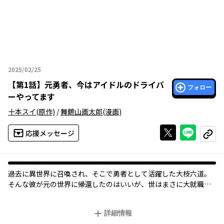
2025/02/25
2025年02月25日
【
第1話
】
元勇者、今はアイドルのドライバ
フォロー
ーやってます
十本スイ
(原作)
/
舞鶴山画太郎
(漫画)
Xで投稿する
ライン
応援メッセージ
コピー
過去に異世界に召喚され、そこで勇者として活躍した大枝六道。
そんな彼が元の世界に帰還したのはいいが、世はまさに大就職難
時代。超人の彼もまた、そんな時代の波に飲み込まれてしまって
いた。そんなある日、叔母から紹介されたバイト先へ向かうと、
詳細情報
そこはアイドル事務所であり、仕事はアイドルの送迎を行うドラ