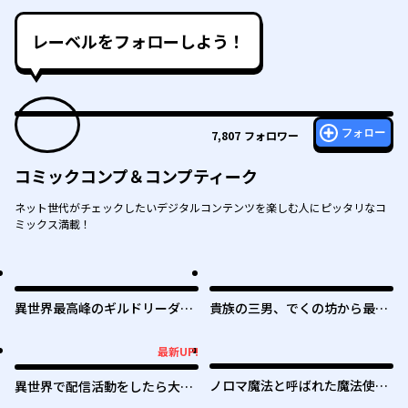
レーベルをフォローしよう！
フォロー
7,807
フォロワー
コミックコンプ＆コンプティーク
ネット世代がチェックしたいデジタルコンテンツを楽しむ人にピッタリなコ
ミックス満載！
異世界最高峰のギルドリーダー
貴族の三男、でくの坊から最強
～ギルド最弱の僕だけど、ギル
魔術士へ。パラメーターを調節
メン全員の愛が重くてギルドを
して、すべての魔術を魔改
最新UP!
最新UP!
やめられません～
造！ ～気ままに遊んでいるだ
けなのに、何故か評価が上がっ
ノロマ魔法と呼ばれた魔法使い
異世界で配信活動をしたら大量
ていく件について～
は重力魔法で無双する ～まだ
のヤンデレ信者を生み出してし