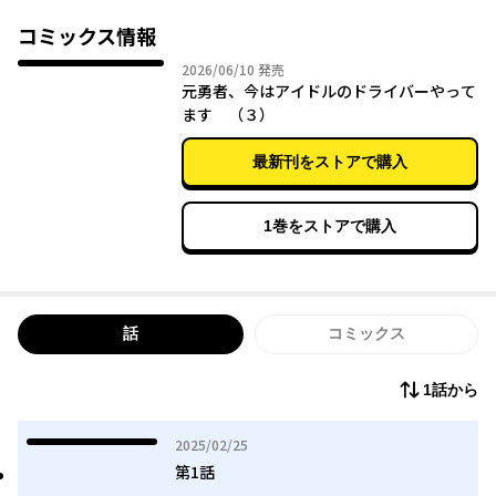
イバーだった。一癖も二癖もあるアイドルたちを、就職難により
暴走する人間たちや、アイドルたちを利用しようとする者たちか
コミックス情報
ら六道は守っていく。異世界で培った経験と、その甚大な力で。
2026年06月10日
2026/06/10
発売
元勇者、今はアイドルのドライバーやって
ます （３）
最新刊をストアで購入
1巻をストアで購入
話
コミックス
1話から
2025年02月25日
2025/02/25
第1話