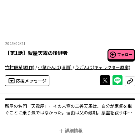
2025/02/21
2025年02月21日
【
第1話
】
祓屋天霧の後継者
フォロー
竹村優希
(原作)
/
小葉かんば
(漫画)
/
うごんば
(キャラクター原案)
Xで投稿する
ライン
応援メッセージ
コピー
祓屋の名門「天霧屋」。その末裔の三善天馬は、自分が家督を継
ぐことに乗り気ではなかった。理由は父の最期。悪霊を祓う中
で、命を落とした父を見て、この仕事に疑問を感じ始めたのだ。
そんな中、現当主が突然「次期当主は血縁に限らず、実力を以て
詳細情報
決定する」と宣言。戸惑う天馬をよそに、余所者の天才祓師・真
琴が金銭目当てで後継者候補となる。ルール無視で悪霊を祓いま