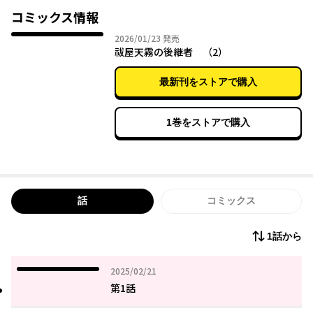
くる彼女を、天馬は警戒するが……?
コミックス情報
2026年01月23日
2026/01/23
発売
祓屋天霧の後継者 （2）
最新刊をストアで購入
1巻をストアで購入
話
コミックス
1話から
2025年02月21日
2025/02/21
第1話