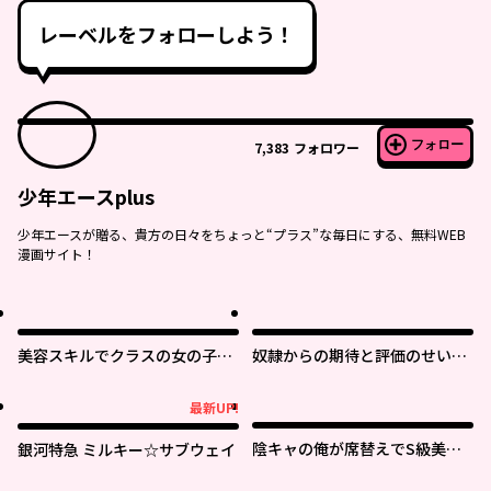
レーベルをフォローしよう！
フォロー
7,383
フォロワー
少年エースplus
少年エースが贈る、貴方の日々をちょっと“プラス”な毎日にする、無料WEB
漫画サイト！
美容スキルでクラスの女の子を
奴隷からの期待と評価のせいで
可愛くしたい
搾取できないのだが
最新UP!
最新UP!
陰キャの俺が席替えでS級美少
銀河特急 ミルキー☆サブウェイ
女に囲まれたら秘密の関係が始