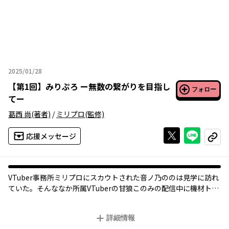
2025/01/28
2025年01月28日
【
第1回
】
みりぷろ ー無数の繋がりを目指し
フォロー
てー
葛西 尚
(著者)
/
ミリプロ
(監修)
Xで投稿する
ライン
応援メッセージ
コピー
VTuber事務所ミリプロにスカウトされた音ノ乃ののは見学に訪れ
ていた。そんななか所属VTuberの甘狼このみの配信中に機材トラ
ブルが起こってしまう。ハプニングにののがとった行動とは？
みんなと好きを共有、あなたの夢を応援！ VTuber事務所ミリプロ
詳細情報
の奮闘記!!