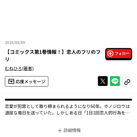
2025/05/09
2025年05月09日
【
コミックス第1巻情報！
】
恋人のフリのフ
フォロー
リ
むねひろ
(著者)
Xで投稿する
ライン
応援メッセージ
コピー
恋愛が犯罪として取り締まられるようになり60年。ホノジロウは
退屈な毎日を送っていた。しかしある日「1日1回恋人的行為をし
ないと死ぬ」という呪いをかけられて、憧れの生徒会長と恋人の
フリをすることに…!?
詳細情報