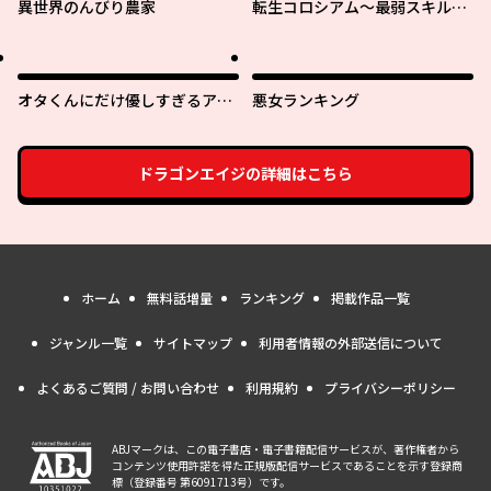
異世界のんびり農家
転生コロシアム～最弱スキルで
最強の女たちを攻略して奴隷ハ
ーレム作ります～
オタくんにだけ優しすぎるアヤ
悪女ランキング
メさん
ドラゴンエイジ
の詳細はこちら
ホーム
無料話増量
ランキング
掲載作品一覧
ジャンル一覧
サイトマップ
利用者情報の外部送信について
よくあるご質問 / お問い合わせ
利用規約
プライバシーポリシー
ABJマークは、この電子書店・電子書籍配信サービスが、著作権者から
コンテンツ使用許諾を得た正規版配信サービスであることを示す登録商
標（登録番号 第6091713号）です。