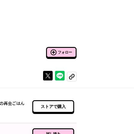
フォロー
Xで投稿する
ラインでシェアする
コピーする
の再会ごはん
ストアで購入
試し読み