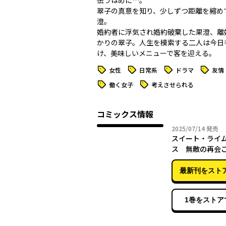
伝うはめに…。
翠子の真意を知り、少しずつ距離を縮め
澄。
婚約者に浮気され婚約破棄した果澄、離
かりの翠子。人生を模索する二人は今日
け、美味しいメニューで客を迎える。
タグ
タグ
タグ
タグ
女性
日常系
ドラマ
友情
タグ
タグ
働く女子
考えさせられる
コミックス情報
2025年
2025/07/14
発売
スイート・ライ
ス 無敵の再会ご
最新刊をスト
1巻をストア