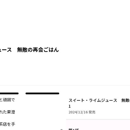
ュース 無敵の再会ごはん
と頑固で
スイート・ライムジュース 無敵
1
れた果澄
2024年12月16日
2024/12/16
発売
茶店を手