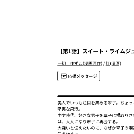
【
第1話
】
スイート・ライムジ
一初 ゆずこ
(漫画原作)
/
灯
(漫画)
応援メッセージ
美人でいつも注目を集める翠子。ちょっ
堅実な果澄。
中学時代、好きな男子を翠子に横取りさ
は、大人になり翠子に再会する。
大嫌いと伝えたいのに、なぜか翠子の喫