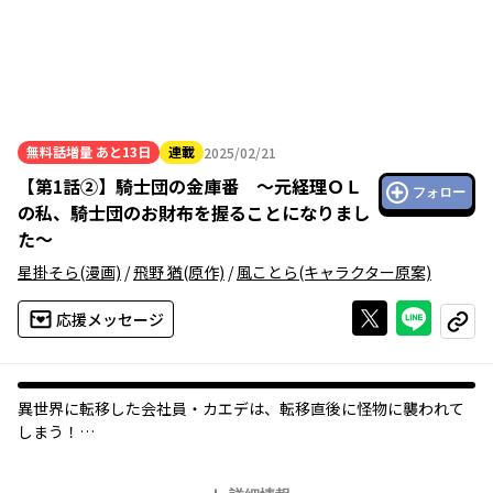
無料話増量
あと13日
連載
2025/02/21
2025年02月21日
【
第1話②
】
騎士団の金庫番 ～元経理ＯＬ
フォロー
の私、騎士団のお財布を握ることになりまし
た～
星掛そら
(漫画)
/
飛野 猶
(原作)
/
風ことら
(キャラクター原案)
Xで投稿する
ライン
応援メッセージ
コピー
異世界に転移した会社員・カエデは、転移直後に怪物に襲われて
しまう！
しかし、たまたま通りかかった爽やかな騎士・フランツに助けら
れ、