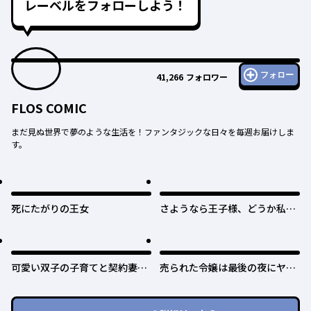
レーベルをフォローしよう！
フォロー
41,266
フォロワー
FLOS COMIC
まだ見ぬ世界で夢のような生活を！ファンタジックな日々を毎週お届けしま
す。
死にたがりの王女
さようなら王子様、どうか私の
ことは忘れてください
可愛い双子の子育てと契約妻は
売られた令嬢は最後の夜にヤリ
今日で終了予定です
逃げしました〜平和に子育てし
ていると、迎えに来たのは激重
王子様でした〜