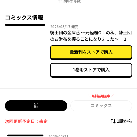
詳細情報
そのままフランツの所属する西方騎士団に同行することに。
フランツと打ち解けていくにつれて、騎士団はお金の管理が苦手
ということがわかり――？
コミックス情報
2026年03月17日
2026/03/17
発売
騎士団の金庫番 ～元経理ОＬの私、騎士団
のお財布を握ることになりました～ 2
最新刊をストアで購入
1巻をストアで購入
＼ 無料話増量中 ／
無料話増量中
話
コミックス
次回更新予定日：未定
1話から
2025年02月21日
2025/02/21