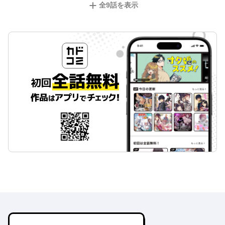
全
9
話を表示