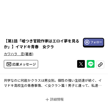
【
第1話「嘘つき官能作家はエロイ夢を見る
フォロー
か」
】
イマドキ青春 女クラ
カワハラ 恋
(著者)
Xで投稿する
ライン
応援メッセージ
コピー
共学なのに何故かクラスは男女別。個性の強い生徒達が紡ぐ、イ
マドキ高校生の青春事情、＜女クラ＞篇！男子と違って、私達は
繊細にできてます。
詳細情報