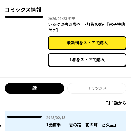
く。
師匠が唯壱に伝えたかったメッセージとは…？
コミックス情報
イラストレーター、花守が送る、儚くも麗しい妖怪譚、スター
2026年03月23日
2026/03/23
発売
ト。
いろはの書き導べ -灯影の路-【電子特典
付き】
最新刊をストアで購入
1巻をストアで購入
話
コミックス
1話から
2025年02月15日
2025/02/15
1話前半 「壱の路 花の町 香久里」