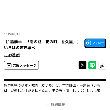
2025/02/15
2025年02月15日
【
1話前半 「壱の路 花の町 香久里」
】
フォロー
いろはの書き導べ
花守
(著者)
Xで投稿する
ライン
応援メッセージ
コピー
妖力を持つ少年・唯壱（ゆいち）は、亡き師匠・一路葉（いろ
は）が遺した手記を探すため、猫の妖・咲（しょう）と共に旅に
出る。
辛い過去から人間と向き合うことを避けてきた唯壱だったが、
詳細情報
旅先で出会う人々や妖の温かさに触れ、徐々に心を溶かしてい