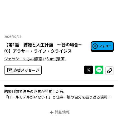
2025/02/19
2025年02月19日
【
第1話 結婚と人生計画 ～茜の場合～
フォロー
①
】
アラサー・ライフ・クライシス
ジェラシーくるみ
(原案)
/
Sumi
(漫画)
Xで投稿する
ライン
応援メッセージ
コピー
結婚目前で彼氏の浮気が発覚した茜、
「ロールモデルがいない！」と仕事一筋の自分を振り返る瑞希、
自分の素を出せない婚活中の桜子。
無限に降りかかる人生の選択をどう乗り越える？
詳細情報