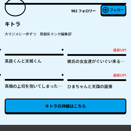
フォロー
982
フォロワー
キトラ
大マジメに一歩ずつ 発掘系マンガ編集部
最新UP!
最新UP!
高良くんと天城くん
彼氏の女友達がぐいぐい来る
（私に）
最新UP!
最新UP!
高嶺の上司を抱いてしまった部
ひまちゃんと天国の面接
下の話
キトラ
の詳細はこちら