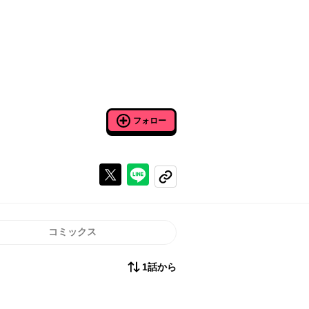
フォロー
Xで投稿する
ラインでシェアする
コピーする
コミックス
1話から