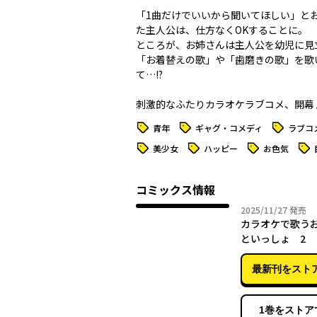
「1曲だけでいいから聞いてほしい」と
た主人公は、仕方なくOKすることに。
ところが、お姉さんは主人公を幼児に見
「お着替えの歌」や「歯磨きの歌」を歌
て…!?
刺激的なふたりカラオケラブコメ、開幕
タグ
タグ
タグ
青年
ギャグ・コメディ
ラブコ
タグ
タグ
タグ
タグ
美少女
ハッピー
お色気
コミックス情報
2025年
2025/11/27
発売
カラオケで歌う
といっしょ 2
最新刊をスト
1巻をストア