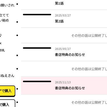
第1話
お願いされ
立てて
2025年03月27日
2025/03/27
い始め
第2話
♪
その他の話は公開終了
メ
2025年05月27日
2025/05/27
巨乳
書店特典のお知らせ
その他の話は公開終了
11月27日
おねえさん
2025年11月13日
2025/11/13
書店特典のお知らせ
アで購入
その他の話は公開終了
で購入