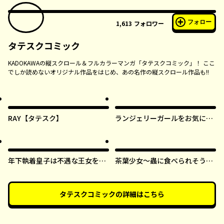
フォロー
1,613
フォロワー
タテスクコミック
KADOKAWAの縦スクロール＆フルカラーマンガ「タテスクコミック」！ ここ
でしか読めないオリジナル作品をはじめ、あの名作の縦スクロール作品も!!
RAY【タテスク】
ランジェリーガールをお気に召
すまま【タテスク】
年下執着皇子は不遇な王女を愛
茶葉少女～蟲に食べられそうに
しすぎてる【タテスク】
なったら、私の能力が覚醒しま
した！～【タテスク】
タテスクコミック
の詳細はこちら