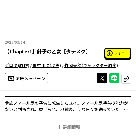
2025/03/14
2025年03月14日
【
Chapter1
】
針子の乙女【タテスク】
フォロー
ゼロキ
(原作)
/
雪村ゆに
(漫画)
/
竹岡美穂
(キャラクター原案)
Xで投稿する
ライン
応援メッセージ
コピー
貴族ヌィール家の子供に転生したユイ。ヌィール家特有の能力が
ないと判断され、虐げられ、地獄のような日々を送っていた。心
優しき貴族ロダンに引き取られ、ひとりの王族と出会い運命が大
きく動き出す。
詳細情報